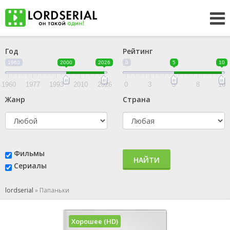
Год
Рейтинг
1960
2000
2026
0
5
10
1960
1977
1993
2010
2026
0
3
5
8
10
Жанр
Страна
Фильмы
НАЙТИ
Сериалы
lordserial
»
Папаньки
Хорошее (HD)