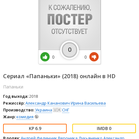
0
0
0
Сериал «Папаньки» (2018) онлайн в HD
Папаньки
Год выхода:
2018
Режиссёр:
Александр Кананович
Ирина Васильева
Производство:
Украина
🇺🇦
СНГ
Жанр:
комедия
🤪
6.9
0
В ролях:
Андрей Фединчик
Вероника Лукьяненко
Александр