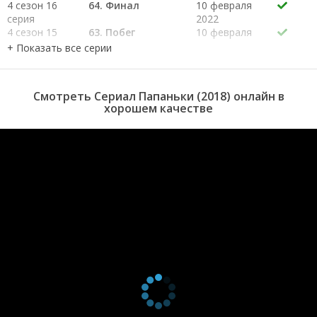
4 сезон 16
64. Финал
10 февраля
серия
2022
4 сезон 15
63. Побег
10 февраля
серия
2022
4 сезон 14
62. Поцелуй
9 февраля
серия
2022
4 сезон 13
61. Кольцо
9 февраля
Смотреть Сериал Папаньки (2018) онлайн в
серия
2022
хорошем качестве
4 сезон 12
60. Тест
8 февраля
серия
2022
4 сезон 11
59. Проверка
8 февраля
серия
2022
4 сезон 10
58. Гольф
7 февраля
серия
2022
4 сезон 9
57. Игрок
7 февраля
серия
2022
4 сезон 8
56. Открытие
3 февраля
серия
казино
2022
4 сезон 7
55. Зятёк
3 февраля
серия
2022
4 сезон 6
54. Танго
2 февраля
серия
2022
4 сезон 5
53. Гостья
2 февраля
серия
2022