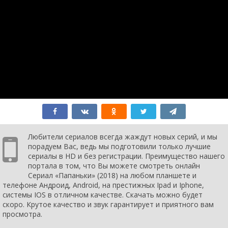
4 сезон 4
52. День
1 февраля
серия
рождения
2022
4 сезон 3
51. Компромисс
1 февраля
серия
2022
4 сезон 2
50. Стас
31 января
серия
2022
4 сезон 1
49. Романтика
31 января
серия
2022
3 сезон 16
Episode #3.16
6 мая 2021
серия
3 сезон 15
Episode #3.15
5 мая 2021
серия
3 сезон 14
Episode #3.14
4 мая 2021
серия
Любители сериалов всегда жаждут новых серий, и мы
3 сезон 13
Episode #3.13
3 мая 2021
порадуем Вас, ведь мы подготовили только лучшие
серия
сериалы в HD и без регистрации. Преимущество нашего
3 сезон 12
Episode #3.12
29 апреля
портала в том, что Вы можете смотреть онлайн
серия
2021
Сериал «Папаньки» (2018) на любом планшете и
3 сезон 11
Episode #3.11
28 апреля
телефоне Андроид, Android, на престижных Ipad и Iphone,
серия
2021
системы IOS в отличном качестве. Скачать можно будет
3 сезон 10
Episode #3.10
27 апреля
скоро. Крутое качество и звук гарантирует и приятного вам
серия
2021
просмотра.
3 сезон 9
Episode #3.9
22 апреля