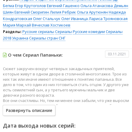
Бегма
Егор Крутоголов
Евгений Гашенко
Ольга Атанасова
Демьян
Шиян
Евгений Сморигин
Лилия Ребрик
Ольга Арутюнян
Надежда
Кондратовская
Олег Стальчук
Олег Иваница
Лариса Трояновская
Мария Мархай
Вячеслав Хостикоев
Разделы:
Русские сериалы
Сериалы
Русские комедии
Сериалы
2018
Украина
Сериалы стран СНГ
03.11.2021
О чем Сериал Папаньки:
Сюжет закручен вокруг четверых закадычных приятелей,
которые живут в одном дворе в столичной многоэтажке. Трое из
них так или иначе имеют отношение к понятию папанька. Все
дело в том, что один из них готовиться стать отцом. У другого уже
есть семилетний сын, а у третьего мужчины мальчик и две
девочки разного возраста.
Все они счастливы. Но, тем ни менее они забыли, что уже выросли
и превратились в родителей, а значит и вести нужно себя
Развернуть описание
подобающим образом. И только четвертый друг является
заядлым холостяком и ловеласом, который не намерен заводит
серьезных отношений с противоположным полом, а о детях и
Дата выхода новых серий:
вовсе не думает.