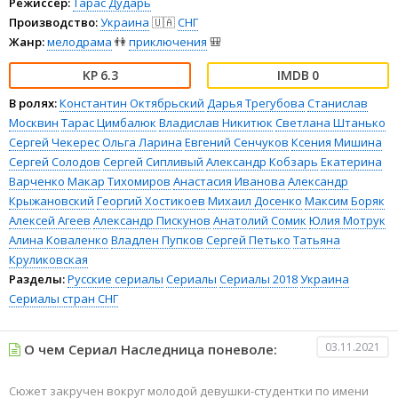
Режиссёр:
Тарас Дударь
Производство:
Украина
🇺🇦
СНГ
Жанр:
мелодрама
👫
приключения
🎒
6.3
0
В ролях:
Константин Октябрьский
Дарья Трегубова
Станислав
Москвин
Тарас Цимбалюк
Владислав Никитюк
Светлана Штанько
Сергей Чекерес
Ольга Ларина
Евгений Сенчуков
Ксения Мишина
Сергей Солодов
Сергей Сипливый
Александр Кобзарь
Екатерина
Варченко
Макар Тихомиров
Анастасия Иванова
Александр
Крыжановский
Георгий Хостикоев
Михаил Досенко
Максим Боряк
Алексей Агеев
Александр Пискунов
Анатолий Сомик
Юлия Мотрук
Алина Коваленко
Владлен Пупков
Сергей Петько
Татьяна
Круликовская
Разделы:
Русские сериалы
Сериалы
Сериалы 2018
Украина
Сериалы стран СНГ
03.11.2021
О чем Сериал Наследница поневоле:
Сюжет закручен вокруг молодой девушки-студентки по имени