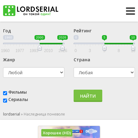
Год
Рейтинг
1960
2000
2026
0
5
10
1960
1977
1993
2010
2026
0
3
5
8
10
Жанр
Страна
Фильмы
НАЙТИ
Сериалы
lordserial
»
Наследница поневоле
Хорошее (HD)