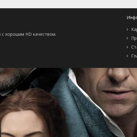
Инф
Ка
ны с хорошим HD качеством.
Пр
Ст
Гл