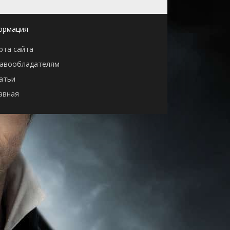
ормация
рта сайта
авообладателям
атьи
авная