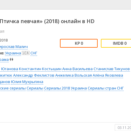
📖 История
🤪 Комедия
🎥 Короткометражка
🔪 Криминал
рама
🎼 Музыка
🧚‍♀️ Мультфильм
Птичка певчая» (2018) онлайн в HD
л
👨‍💼 Новости
🎒 Приключения
ая
ьное тв
👨‍👩‍👧‍👦 Семейный
⚽ Спорт
у
🤯 Триллер
😱 Ужасы
2018
0
0
астика
🤠 Фильм-нуар
🧝‍♂️ Фэнтези
ирослав Малич
о:
Украина
🇺🇦
СНГ
ония
рама
👫
а Юганова
Константин Костышин
Анна Васильева
Станислав Тикунов
икитюк
Александр Феклистов
Анжелика Вольская
Алёна Яковлева
данов
Юлия Мухрыгина
сские сериалы
Сериалы
Сериалы 2018
Украина
Сериалы стран СНГ
03.11.2