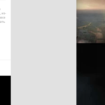
и
 из-
овсе
чать