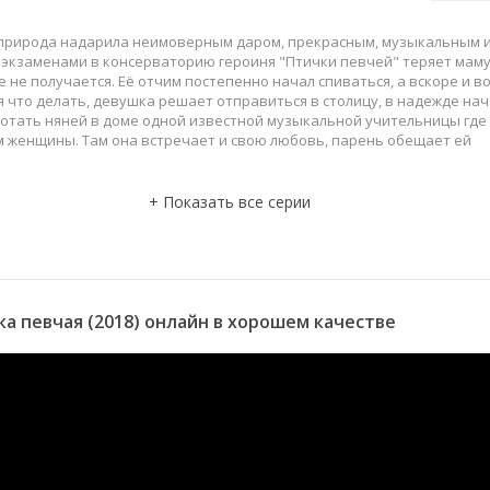
 природа надарила неимоверным даром, прекрасным, музыкальным 
экзаменами в консерваторию героиня "Птички певчей" теряет маму,
е не получается. Её отчим постепенно начал спиваться, а вскоре и в
 что делать, девушка решает отправиться в столицу, в надежде на
ботать няней в доме одной известной музыкальной учительницы где
 женщины. Там она встречает и свою любовь, парень обещает ей
а певчая (2018) онлайн в хорошем качестве