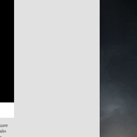
чшие
айн
и