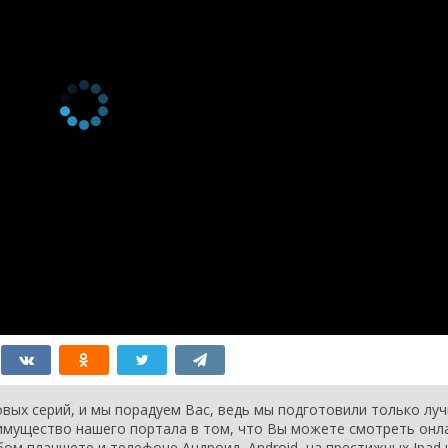
вых серий, и мы порадуем Вас, ведь мы подготовили только лу
еимущество нашего портала в том, что Вы можете смотреть онл
бом планшете и телефоне Андроид, Android, на престижных Ipad 