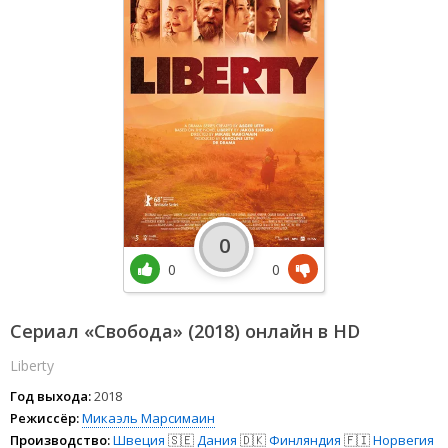
0
0
0
Сериал «Свобода» (2018) онлайн в HD
Liberty
Год выхода:
2018
Режиссёр:
Микаэль Марсимаин
Производство:
Швеция
🇸🇪
Дания
🇩🇰
Финляндия
🇫🇮
Норвегия