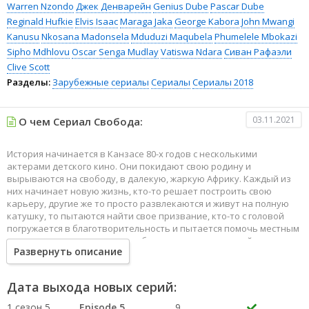
Warren Nzondo
Джек Денварейн
Genius Dube
Pascar Dube
Reginald Hufkie
Elvis Isaac
Maraga Jaka
George Kabora
John Mwangi
Kanusu
Nkosana Madonsela
Mduduzi Maqubela
Phumelele Mbokazi
Sipho Mdhlovu
Oscar Senga Mudlay
Vatiswa Ndara
Сиван Рафаэли
Clive Scott
Разделы:
Зарубежные сериалы
Сериалы
Сериалы 2018
03.11.2021
О чем Сериал Свобода:
История начинается в Канзасе 80-х годов с несколькими
актерами детского кино. Они покидают свою родину и
вырываются на свободу, в далекую, жаркую Африку. Каждый из
них начинает новую жизнь, кто-то решает построить свою
карьеру, другие же то просто развлекаются и живут на полную
катушку, то пытаются найти свое призвание, кто-то с головой
погружается в благотворительность и пытается помочь местным
жителям, ведь времена тогда были не легкие и в какой-то
Развернуть описание
степени опасные. Именно эта история покажет, как люди умеют
общаться друг между другом, как они добиваются высот и
падают на сами низа поднимаясь по тяжелой лестнице.
Дата выхода новых серий:
1 сезон 5
Episode 5
9