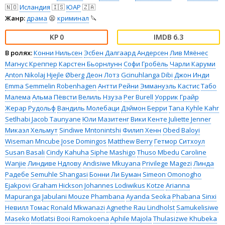
🇳🇴
Исландия
🇮🇸
ЮАР
🇿🇦
Жанр:
драма
😫
криминал
🔪
0
6.3
В ролях:
Конни Нильсен
Эсбен Далгаард Андерсен
Лив Мяёнес
Магнус Креппер
Карстен Бьорнлунн
Софи Гробёль
Чарли Каруми
Anton Nikolaj Hjejle Øberg
Деон Лотз
Gcinuhlanga Dibi
Джон Инди
Emma Semmelin Robenhagen
Антти Рейни
Эммануэль Кастис
Табо
Малема
Альма Пёвсти
Велиль Нзуза
Per Burell
Уоррик Грайр
Жерар Рудольф
Вандиль Молебаци
Дэймон Берри
Tana Kyhle Kahr
Setlhabi Jacob Taunyane
Юли Мазитенг
Вики Кенте
Juliette Jenner
Микаэл Хельмут
Sindiwe Mntonintshi
Филип Хенн
Obed Baloyi
Wiseman Mncube
Jose Domingos
Matthew Berry
Гетмор Ситхоул
Susan Basali
Cindy Kahuha
Siphe Mashigo
Thuso Mbedu
Caroline
Wanjie
Линдиве Ндлову
Andisiwe Mkuyana
Privilege Magezi
Линда
Радебе
Semuhle Shangasi
Бонни Ли Буман
Simeon Omonogho
Ejakpovi
Graham Hickson
Johannes Lodiwikus Kotze
Arianna
Mapuranga
Jabulani Mouze Phambana
Ayanda Seoka
Phabana Sinxi
Невилл Томас
Ronald Mkwanazi
Agnethe Rau Lindholst
Samukelisiwe
Maseko
Motlatsi Booi Ramokoena
Aphile Majola
Thulasizwe Khubeka