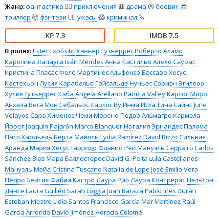
Жанр:
фантастика
🧙‍♀️
приключения
🎒
драма
😫
боевик
😎
триллер
🤯
фэнтези
🧝‍♂️
ужасы
😱
криминал
🔪
7.3
7.5
В ролях:
Ester Expósito
Хавьер Гутьеррес
Роберто Аламо
Каролина Лапауса
Iván Mendes
Анна Кастильо
Алехо Саурас
Кристина Пласас
Феле Мартинес
Альфонсо Бассаве
Хесус
Кастехьон
Лусия Карабальо
Гойсальде Нуньес
Сорион Эгилеор
Хулия Гутьеррес Каба
Ángela Arellano
Patricia Valley
Карлос Моро
Анхела Вега
Мон Себальос
Карлос Ву
Инма Исла
Тина Сайнс
June
Velayos
Сара Хименес
Чеми Морено
Педро Альмагро
Кармела
Йорет
Joaquín Pajarón
Marco Blanquer
Наталия Эрнандес
Палома
Пасо Хардьель
Берта Майоль
Lydia Ramírez
David Rizzo
Сильвия
Аранда
Мария Хесус Гарридо
Флавио Рей
Мануэль Серрато
Carlos
Sánchez Blas
Мара Баллестерос
David G. Pelta
Lula Castellanos
Мануэль Мойа
Cristina Tuscano
Natalia de Lope
José Emilio Vera
Педро Беития
Фабиа Кастро
Лаура Рио
Лаура Контрерас
Нельсон
Данте
Laura Guillén
Sarah Loggia
Juan Baraza
Pablo Irles Durán
Esteban Mestre
Lidia Santos
Francisco García
Mar Martínez
Raúl
García Arrondo
David Jiménez
Horacio Colomé