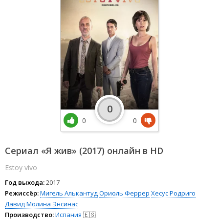
0
0
0
Сериал «Я жив» (2017) онлайн в HD
Estoy vivo
Год выхода:
2017
Режиссёр:
Мигель Алькантуд
Ориоль Феррер
Хесус Родриго
Давид Молина Энсинас
Производство:
Испания
🇪🇸