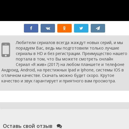
3 сезон 11
Episode #3.11
5 декабря
серия
2019
3 сезон 10
Episode #3.10
28 ноября
серия
2019
3 сезон 9
Episode #3.9
21 ноября
серия
2019
3 сезон 8
Episode #3.8
14 ноября
серия
2019
Любители сериалов всегда жаждут новых серий, и мы
3 сезон 7
Episode #3.7
7 ноября
порадуем Вас, ведь мы подготовили только лучшие
серия
2019
сериалы в HD и без регистрации. Преимущество нашего
3 сезон 6
Episode #3.6
31 октября
портала в том, что Вы можете смотреть онлайн
серия
2019
Сериал «Я жив» (2017) на любом планшете и телефоне
3 сезон 5
Episode #3.5
24 октября
Андроид, Android, на престижных Ipad и Iphone, системы IOS в
серия
2019
отличном качестве. Скачать можно будет скоро. Крутое
3 сезон 4
Episode #3.4
17 октября
качество и звук гарантирует и приятного вам просмотра.
серия
2019
3 сезон 3
Episode #3.3
10 октября
серия
2019
3 сезон 2
Episode #3.2
3 октября
серия
2019
3 сезон 1
Episode #3.1
26 сентября
серия
2019
2 сезон 13
Episode #2.13
17 декабря
Оставь свой отзыв
серия
2018