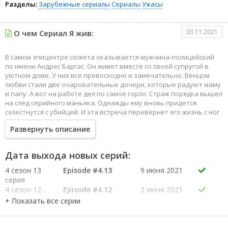
Разделы:
Зарубежные сериалы
Сериалы
Ужасы
03.11.2021
О чем Сериал Я жив:
В самом эпицентре сюжета оказывается мужчина-полицейский
по имени Андрес Баргас. Он живет вместе со своей супругой в
уютном доме. У них все превосходно и замечательно. Венцом
любви стали две очаровательные дочери, которые радуют маму
и папу. А вот на работе дел по самое горло. Страж порядка вышел
на след серийного маньяка. Однажды ему вновь придется
схлестнутся с убийцей. И эта встреча перевернет его жизнь с ног
на голову.
Развернуть описание
Завязалась перестрелка, в результате которой полицейского
тяжело ранило. Он погиб на месте, как герой. Однако, попав в
зону между землей и небом, ему было поручено вернутся
Дата выхода новых серий:
обратно в новом образе. Вот, только о своем чудесном спасении
он должен молчать до конца своих дней, дабы избежать
4 сезон 13
Episode #4.13
9 июня 2021
возмездия.
серия
4 сезон 12
Episode #4.12
2 июня 2021
серия
4 сезон 11
Episode #4.11
26 мая 2021
серия