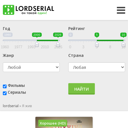
Год
Рейтинг
1960
2000
2026
0
5
10
1960
1977
1993
2010
2026
0
3
5
8
10
Жанр
Страна
Фильмы
НАЙТИ
Сериалы
lordserial
»
Я жив
Хорошее (HD)