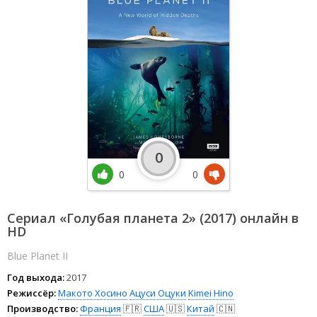
0
0
0
Сериал «Голубая планета 2» (2017) онлайн в
HD
Blue Planet II
Год выхода:
2017
Режиссёр:
Макото Хосино
Ацуси Оцуки
Kimei Hino
Производство:
Франция
🇫🇷
США
🇺🇸
Китай
🇨🇳