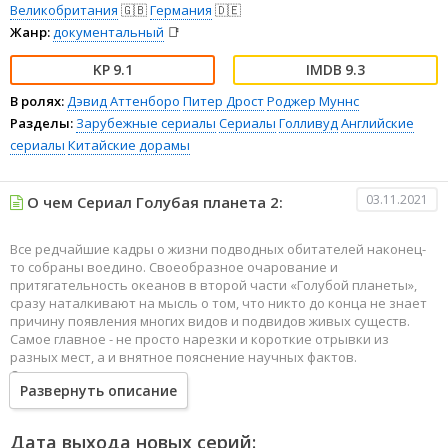
Великобритания
🇬🇧
Германия
🇩🇪
Жанр:
документальный
📑
9.1
9.3
В ролях:
Дэвид Аттенборо
Питер Дрост
Роджер Муннс
Разделы:
Зарубежные сериалы
Сериалы
Голливуд
Английские
сериалы
Китайские дорамы
03.11.2021
О чем Сериал Голубая планета 2:
Все редчайшие кадры о жизни подводных обитателей наконец-
то собраны воедино. Своеобразное очарование и
притягательность океанов в второй части «Голубой планеты»,
сразу наталкивают на мысль о том, что никто до конца не знает
причину появления многих видов и подвидов живых существ.
Самое главное - не просто нарезки и короткие отрывки из
разных мест, а и внятное пояснение научных фактов.
Оказывается, эволюция не зря началась с водного мира - именно
Развернуть описание
там свой век проводят редчайшие экземпляры. Ранее таких
технологий не было, как и возможности добраться до самого дна,
но теперь, когда все силы человечества брошены на изучение
Дата выхода новых серий:
огромных подводных территорий, есть шанс крупным планом