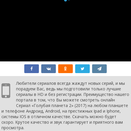
Любители сериалов всегда жаждут новых серий, и мы
порадуем Вас, ведь мы подготовили только лучшие
сериалы в HD и без регистрации. Преимущество нашего
портала в том, что Вы можете смотреть онлайн
Сериал «Голубая планета 2» (2017) на любом планшете
и телефоне Андроид, Android, на престижных Ipad и Iphone,
системы IOS в отличном качестве. Скачать можно будет
скоро. Крутое качество и звук гарантирует и приятного вам
просмотра.