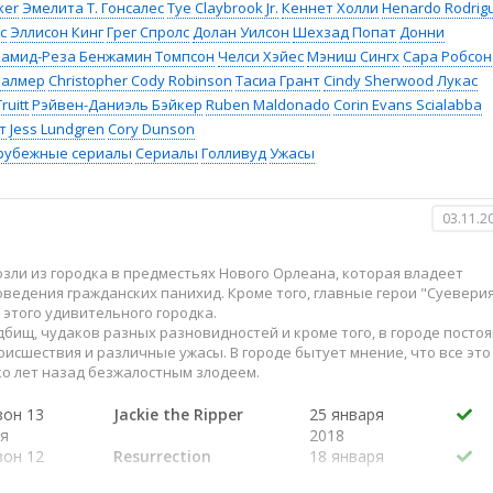
ker
Эмелита Т. Гонсалес
Tye Claybrook Jr.
Кеннет Холли
Henardo Rodrig
с
Эллисон Кинг
Грег Спролс
Долан Уилсон
Шехзад Попат
Донни
Хамид-Реза Бенжамин Томпсон
Челси Хэйес
Мэниш Сингх
Сара Робсон
Палмер
Christopher Cody Robinson
Тасиа Грант
Cindy Sherwood
Лукас
ruitt
Рэйвен-Даниэль Бэйкер
Ruben Maldonado
Corin Evans Scialabba
т
Jess Lundgren
Cory Dunson
рубежные сериалы
Сериалы
Голливуд
Ужасы
03.11.2
зли из городка в предместьях Нового Орлеана, которая владеет
ведения гражданских панихид. Кроме того, главные герои "Суевери
 этого удивительного городка.
дбищ, чудаков разных разновидностей и кроме того, в городе посто
сшествия и различные ужасы. В городе бытует мнение, что все это
ко лет назад безжалостным злодеем.
зон 13
Jackie the Ripper
25 января
ия
2018
зон 12
Resurrection
18 января
ия
2018