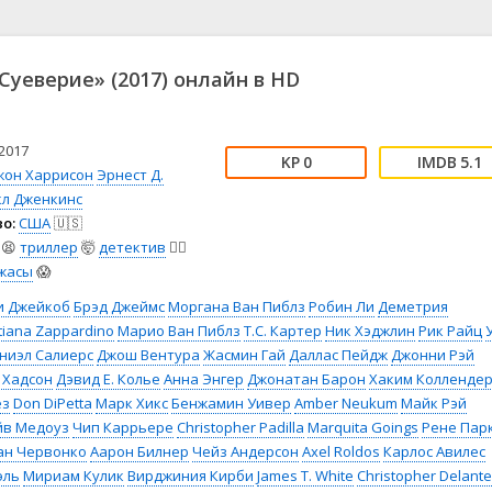
📖 История
🤪 Комедия
🎥 Короткометражка
🔪 Криминал
рама
🎼 Музыка
🧚‍♀️ Мультфильм
Суеверие» (2017) онлайн в HD
л
👨‍💼 Новости
🎒 Приключения
ьное тв
👨‍👩‍👧‍👦 Семейный
⚽ Спорт
у
🤯 Триллер
😱 Ужасы
2017
0
5.1
астика
🤠 Фильм-нуар
🧝‍♂️ Фэнтези
жон Харрисон
Эрнест Д.
л Дженкинс
ония
о:
США
🇺🇸
😫
триллер
🤯
детектив
🕵️‍♂️
жасы
😱
и Джейкоб
Брэд Джеймс
Моргана Ван Пиблз
Робин Ли
Деметрия
tiana Zappardino
Марио Ван Пиблз
Т.С. Картер
Ник Хэджлин
Рик Райц
У
ниэл Салиерс
Джош Вентура
Жасмин Гай
Даллас Пейдж
Джонни Рэй
 Хадсон
Дэвид Е. Колье
Анна Энгер
Джонатан Барон
Хаким Колленде
ез
Don DiPetta
Марк Хикс
Бенжамин Уивер
Amber Neukum
Майк Рэй
йв Медоуз
Чип Каррьере
Christopher Padilla
Marquita Goings
Рене Пар
ан Червонко
Аарон Билнер
Чейз Андерсон
Axel Roldos
Карлос Авилес
эль
Мириам Кулик
Вирджиния Кирби
James T. White
Christopher Delante