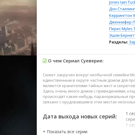
Jones
Iain Tuc
Дон Сталлинг
Керрингтон
Дженнифер 
Перес
Myles T
Эшли Бернет
Разделы:
За
О чем Сериал Суеверие:
Сюжет закручен вокруг необычной семейки Мо
единственным в округе частным домом для про
являются хранителями тайных мест и секретов
Здесь очень много домов с приведениями, кла
происходят какие-нибудь паранормальные прои
связано с орудовавшим в этих местах несколь
1 се
Дата выхода новых серий:
сер
1 се
сер