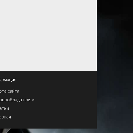
ормация
рта сайта
авообладателям
атьи
авная