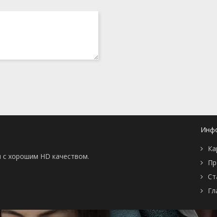
Инф
Ка
ны с хорошим HD качеством.
Пр
Ст
Гл