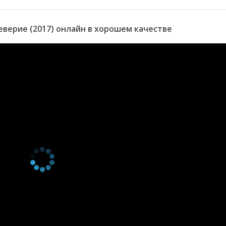
зон 11
Back to One
11 января
ия
2018
зон 10
Green-on-Blue
4 января 2018
верие (2017) онлайн в хорошем качестве
ия
зон 9
Uncle Bubba
28 декабря
ия
2017
зон 8
You're Not My
21 декабря
ия
Momma
2017
зон 7
Echoes of My Mind
14 декабря
ия
2017
зон 6
Dr. Dredge M.D.
1 декабря
ия
2017
зон 5
Tangled Web
17 ноября
ия
2017
зон 4
Through the Looking
10 ноября
ия
Glass
2017
зон 3
Half Truths & Half
3 ноября 2017
ия
Breeds
зон 2
The Dredge
27 октября
ия
2017
зон 1
Pilot
20 октября
ия
2017