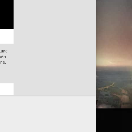
чшие
айн
ne,