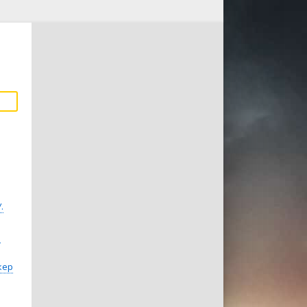
.
р
кер