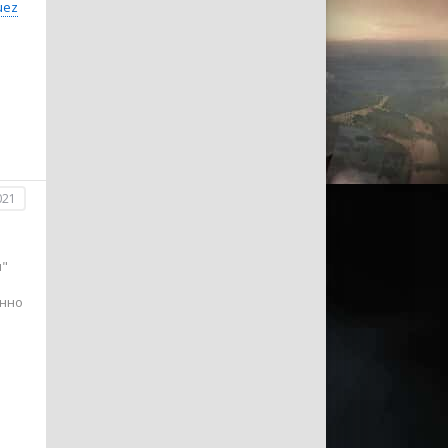
uez
021
я"
янно