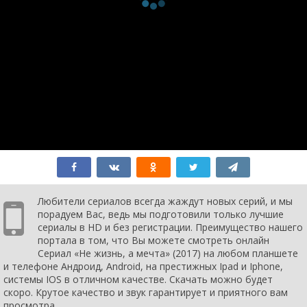
1 сезон 1
Adults Only
2 ноября
серия
2017
Любители сериалов всегда жаждут новых серий, и мы
порадуем Вас, ведь мы подготовили только лучшие
сериалы в HD и без регистрации. Преимущество нашего
портала в том, что Вы можете смотреть онлайн
Сериал «Не жизнь, а мечта» (2017) на любом планшете
и телефоне Андроид, Android, на престижных Ipad и Iphone,
системы IOS в отличном качестве. Скачать можно будет
скоро. Крутое качество и звук гарантирует и приятного вам
просмотра.