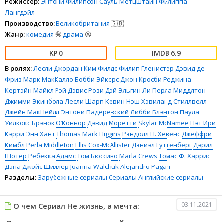
Режиссёр:
Энтони Филипсон
Сауль Метцштайн
Филиппа
Лангдэйл
Производство:
Великобритания
🇬🇧
Жанр:
комедия
🤪
драма
😫
0
6.9
В ролях:
Лесли Джордан
Ким Филдс
Филип Гленистер
Дэвид де
Фриз
Марк МакКалло
Бобби Эйкерс
Джон Кросби
Реджина
Кертэйн
Майкл Рэй Дэвис
Рози Дэй
Эльгин Ли
Перла Миддлтон
Джимми Экинбола
Лесли Шарп
Кевин Нэш
Хэвиланд Стиллвелл
Джейн МакНейлл
Энтони Падеревский
Либби Блэнтон
Паула
Уилкокс
Брэнок О’Коннор
Дэвид Моретти
Skylar McNamee
Пэт Ири
Кэрри Энн Хант
Thomas Mark Higgins
Рэндолл П. Хевенс
Джеффри
Кимбл
Perla Middleton
Ellis Cox-McAllister
Дэниэл Гуттенберг
Дэрил
Шотер
Ребекка Адамс
Том Бюссино
Marla Crews
Томас Ф. Харрис
Дэна Джойс Шиллер
Joanna Walchuk
Alejandro Pagan
Разделы:
Зарубежные сериалы
Сериалы
Английские сериалы
03.11.2021
О чем Сериал Не жизнь, а мечта: