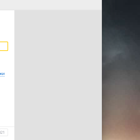
жи
021