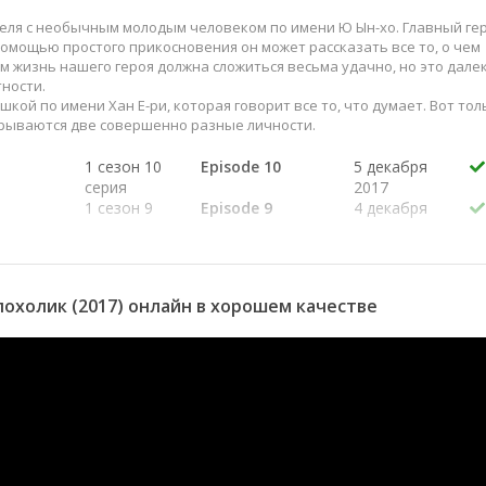
еля с необычным молодым человеком по имени Ю Ын-хо. Главный ге
омощью простого прикосновения он может рассказать все то, о чем
ом жизнь нашего героя должна сложиться весьма удачно, но это дале
тности.
ой по имени Хан Е-ри, которая говорит все то, что думает. Вот тол
крываются две совершенно разные личности.
1 сезон 10
Episode 10
5 декабря
серия
2017
1 сезон 9
Episode 9
4 декабря
серия
2017
1 сезон 8
Episode 8
28 ноября
серия
2017
1 сезон 7
Episode 7
27 ноября
охолик (2017) онлайн в хорошем качестве
серия
2017
1 сезон 6
Episode 6
21 ноября
серия
2017
1 сезон 5
Episode 5
20 ноября
серия
2017
1 сезон 4
Episode 4
14 ноября
серия
2017
1 сезон 3
Episode 3
13 ноября
серия
2017