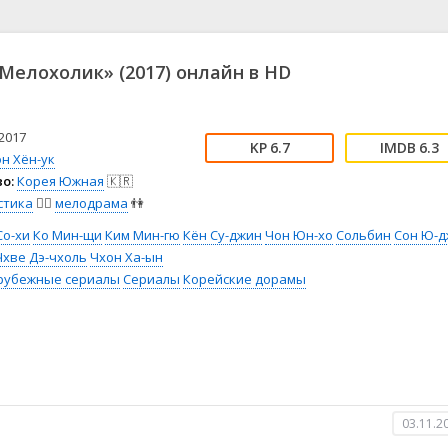
📖 История
🤪 Комедия
🎥 Короткометражка
🔪 Криминал
рама
🎼 Музыка
🧚‍♀️ Мультфильм
Мелохолик» (2017) онлайн в HD
л
👨‍💼 Новости
🎒 Приключения
ьное тв
👨‍👩‍👧‍👦 Семейный
⚽ Спорт
у
🤯 Триллер
😱 Ужасы
2017
6.7
6.3
астика
🤠 Фильм-нуар
🧝‍♂️ Фэнтези
н Хён-ук
о:
Корея Южная
🇰🇷
ония
стика
🧙‍♀️
мелодрама
👫
Со-хи
Ко Мин-щи
Ким Мин-гю
Кён Су-джин
Чон Юн-хо
Сольбин
Сон Ю-д
Чхве Дэ-чхоль
Чхон Ха-ын
рубежные сериалы
Сериалы
Корейские дорамы
03.11.2