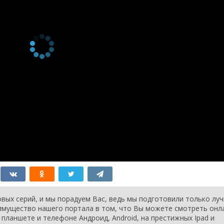
1 сезон 2
Episode 2
7 ноября
серия
2017
1 сезон 1
Episode 1
6 ноября
серия
2017
вых серий, и мы порадуем Вас, ведь мы подготовили только лу
еимущество нашего портала в том, что Вы можете смотреть онл
планшете и телефоне Андроид, Android, на престижных Ipad и