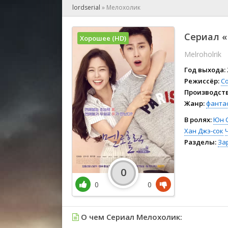
🎲 Игра
lordserial
»
Мелохолик
🎙 Концерт
👫 Мелод
Сериал «
Хорошее (HD)
🕺 Мюзик
Melroholrik
👨‍💻 Реал
🎤 Ток-шо
Год выхода:
🧙‍♀️ Фант
Режиссёр:
Со
Производств
🏅 Церем
Жанр:
фанта
В ролях:
Юн 
Хан Джэ-сок
Разделы:
За
0
0
0
О чем Сериал Мелохолик: