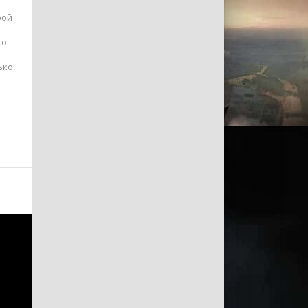
рой
ко
ько