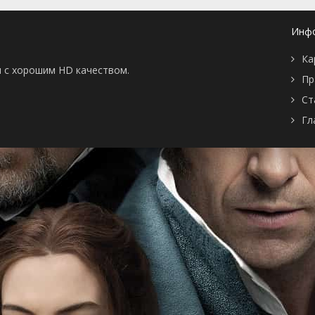
Инф
Ка
ны с хорошим HD качеством.
Пр
Ст
Гл