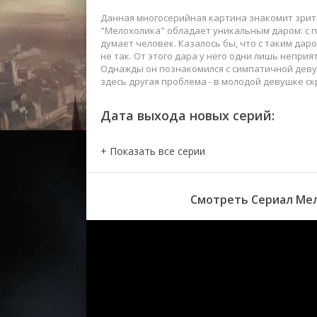
Данная многосерийная картина знакомит зрит
"Мелохолика" обладает уникальным даром: с п
думает человек. Казалось бы, что с таким дар
не так. От этого дара у него одни лишь неприя
Однажды он познакомился с симпатичной девушк
здесь другая проблема - в молодой девушке с
Дата выхода новых серий:
Смотреть Сериал Мел