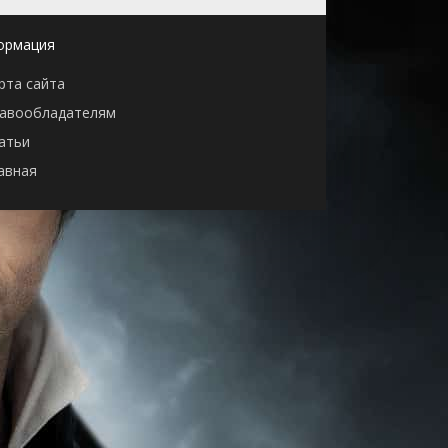
ормация
рта сайта
авообладателям
атьи
авная