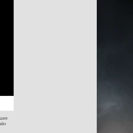
чшие
айн