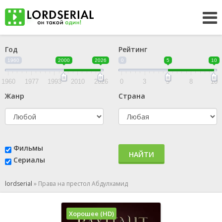
Год
Рейтинг
1960
2000
2026
0
5
10
1960
1977
1993
2010
2026
0
3
5
8
10
Жанр
Страна
Фильмы
НАЙТИ
Сериалы
lordserial
»
Права на престол Абдулхамид
Хорошее (HD)