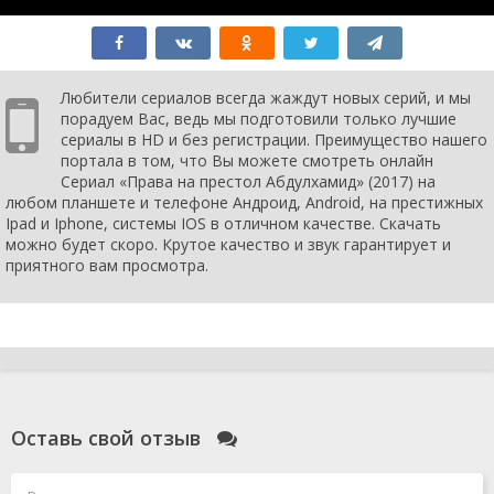
серия
2021
5 сезон 18
137. Bölüm
5 февраля
серия
2021
5 сезон 17
136. Bölüm
29 января
серия
2021
Любители сериалов всегда жаждут новых серий, и мы
5 сезон 16
135. Bölüm
22 января
порадуем Вас, ведь мы подготовили только лучшие
серия
2021
сериалы в HD и без регистрации. Преимущество нашего
5 сезон 15
134. Bölüm
15 января
портала в том, что Вы можете смотреть онлайн
серия
2021
Сериал «Права на престол Абдулхамид» (2017) на
5 сезон 14
133. Bölüm
8 января
любом планшете и телефоне Андроид, Android, на престижных
серия
2021
Ipad и Iphone, системы IOS в отличном качестве. Скачать
5 сезон 13
132. Bölüm
1 января
можно будет скоро. Крутое качество и звук гарантирует и
серия
2021
приятного вам просмотра.
5 сезон 12
131. Bölüm
25 декабря
серия
2020
5 сезон 11
130. Bölüm
18 декабря
серия
2020
5 сезон 10
129. Bölüm
11 декабря
серия
2020
5 сезон 9
128. Bölüm
4 декабря
серия
2020
Оставь свой отзыв
5 сезон 8
127. Bölüm
27 ноября
серия
2020
5 сезон 7
126. Bölüm
20 ноября