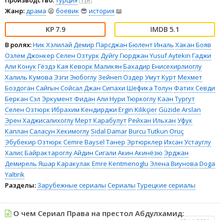
Производство:
Турция
🇹🇷
Жанр:
драма
😫
боевик
😎
история
📖
7.9
5.1
В ролях:
Ник Хэлилай
Демир Парсджан
Бюлент Иналь
Хакан Бояв
Озлем Джонкер
Селен Озтурк
Дуйгу Гюрджан
Yusuf Aytekin
Гаджи
Али Конук
Гёздэ Кая
Кеворк Маликян
Бахадир Енисехирлиоглу
Халиль Кумова
Эзги Эюбоглу
Зейнеп Оздер
Умут Курт
Мехмет
Боздоган
Сайгын Сойсал
Джан Сипахи
Шефика Толун
Фатих Севди
Беркан Сэл
Эркумент Фидан
Али Нури Тюркоглу
Каан Тургут
Селен Озтюрк
Ибрахим Кендирджи
Ergin Kilikçier
Güzide Arslan
Эрен Хаджисалихоглу
Мерт Карабулут
Рейхан Ильхан
Уфук
Каплан
Саласун Хекимоглу
Sidal Damar
Burcu Tutkun Oruç
Эбубекир Озтюрк
Cemre Baysel
Танер Эртюрклер
Ихсан Устауглу
Халис Байрактароглу
Айдин Сигали
Акин Акинёзю
Эрджан
Демирель
Яшар Каракулак
Emre Kentmenoglu
Элена Виунова
Doga
Yaltirik
Разделы:
Зарубежные сериалы
Сериалы
Турецкие сериалы
О чем Сериал Права на престол Абдулхамид: