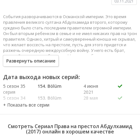
03.11.2021
События разворачиваются в Османской империи. Это время
правления великого султана Абдулхамида второго, которому
суждено было стать последним правителем огромной империи.
Он был вторым ребенком в семье и не имел никаких прав на трон
правителя. Однако, хитрый и самоуверенный юноша не скрывал,
что желает воссесть на престоле, пусть для этого придется и
разжечь очередную междоусобную войну. У него есть брат,
который страдает слабоумием. Многие приближенные султана
Развернуть описание
хотели видеть именно этого больного человека на троне, ведь
тогда можно было управлять государством в своих интересах.
Однако, все карты перепутал Абдулхамид второй, который и стал
Дата выхода новых серий:
именоваться султаном. Он был превосходным правителем и
обещал своему народу править честно и справедливо. При его
5 сезон 35
154. Bölüm
4 июня
правлении была самая мощная армия. А мужчина имел несколько
серия
2021
жен, так как был заядлым ловеласом. Несмотря на все это,
5 сезон 34
153. Bölüm
28 мая
империя постепенно теряло свое могущество, а в итоге и вовсе
серия
2021
распалась.
5 сезон 33
152. Bölüm
21 мая
серия
2021
5 сезон 32
151. Bölüm
14 мая
Смотреть Сериал Права на престол Абдулхамид
серия
2021
(2017) онлайн в хорошем качестве
5 сезон 31
150. Bölüm
7 мая 2021
серия