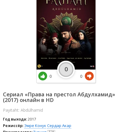
0
0
0
Сериал «Права на престол Абдулхамид»
(2017) онлайн в HD
Payitaht: Abdülhamid
Год выхода:
2017
Режиссёр:
Эмре Конук
Сердар Акар