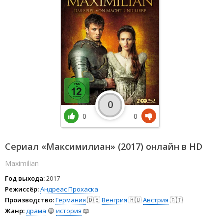
0
0
0
Сериал «Максимилиан» (2017) онлайн в HD
Maximilian
Год выхода:
2017
Режиссёр:
Андреас Прохаска
Производство:
Германия
🇩🇪
Венгрия
🇭🇺
Австрия
🇦🇹
Жанр:
драма
😫
история
📖