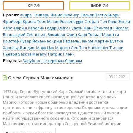
7.9
7.4
В ролях:
Андре Пенверн
Яннис Нивёнер
Сильви Тестю
Бьорн
Фрайберг
Криста Тере
Miriam Fussenegger
Стефан Пол
Лили Эппли
Аарон Фриш
Каролин Годар
Аликс Пуасон
Жан-Юг Англад
Николас
Ваншыцкий
Себастьян Бломберг
Фриц Карл
Тобиас Моретти
Кристоф Лузер
Йоханнес Криш
Рафаэль Ленгле
Мартин Вуттке
Харольд Виндиш
Марк Цак
Мартин Лев
Tom Hanslmaier
Тьерри
Пьетра
Sascha Merényi
Патрик Пленк
Разделы:
Зарубежные сериалы
Сериалы
03.11.2021
О чем Сериал Максимилиан:
1477 год. Герцог Бургундский Карл Смелый погибает в битве при
Нанси и оставляет своей наследницей единственную дочь
Марию, которой кроме обширных владений достается
противостояние с французским королем Людовиком, желающим
прибрать к рукам богатое наследство. Единственный выход -
найти могущественного союзника, которым и становится
Максимилиан - сын императора Священной Римской империи
Фридриха Третьего.