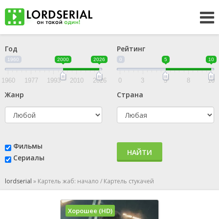
Год
Рейтинг
1960
2000
2026
0
5
10
1960
1977
1993
2010
2026
0
3
5
8
10
Жанр
Страна
Фильмы
НАЙТИ
Сериалы
lordserial
»
Картель жаб: начало / Картель стукачей
Хорошее (HD)