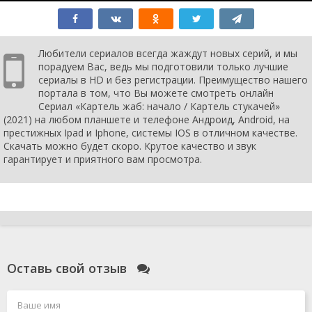
1 сезон 43
Episode #1.43
28 июля
серия
2021
1 сезон 42
Episode #1.42
28 июля
серия
2021
Любители сериалов всегда жаждут новых серий, и мы
1 сезон 41
Episode #1.41
28 июля
порадуем Вас, ведь мы подготовили только лучшие
серия
2021
сериалы в HD и без регистрации. Преимущество нашего
1 сезон 40
Episode #1.40
28 июля
портала в том, что Вы можете смотреть онлайн
серия
2021
Сериал «Картель жаб: начало / Картель стукачей»
1 сезон 39
Episode #1.39
28 июля
(2021) на любом планшете и телефоне Андроид, Android, на
серия
2021
престижных Ipad и Iphone, системы IOS в отличном качестве.
1 сезон 38
Episode #1.38
28 июля
Скачать можно будет скоро. Крутое качество и звук
серия
2021
гарантирует и приятного вам просмотра.
1 сезон 37
Episode #1.37
28 июля
серия
2021
1 сезон 36
Episode #1.36
28 июля
серия
2021
1 сезон 35
Episode #1.35
28 июля
серия
2021
1 сезон 34
Episode #1.34
28 июля
серия
2021
Оставь свой отзыв
1 сезон 33
Episode #1.33
28 июля
серия
2021
1 сезон 32
Episode #1.32
28 июля