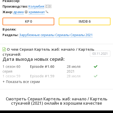
Режиссёр:
Производство:
Колумбия
🇨🇴
Жанр:
драма
😫
криминал
🔪
0
6
В ролях:
Разделы:
Зарубежные сериалы
Сериалы
Сериалы 2021
О чем Сериал Картель жаб: начало / Картель
03.11.2021
стукачей:
Дата выхода новых серий:
1 сезон 60
Episode #1.60
28 июля
серия
2021
1 сезон 59
Episode #1.59
28 июля
серия
2021
1 сезон 58
Episode #1.58
28 июля
серия
2021
1 сезон 57
Episode #1.57
28 июля
Смотреть Сериал Картель жаб: начало / Картель
серия
2021
стукачей (2021) онлайн в хорошем качестве
1 сезон 56
Episode #1.56
28 июля
серия
2021