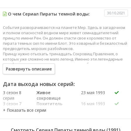
30.10.2021
О чем Сериал Пираты темной воды:
События разворачиваются на планете Мер. Здесь в загадочном
и полном опасностей водном мире живет семнадцатилетний
принц по имени Рен. Он должен спасти свое королевство от
пирата темных сил по имени Блот. Это коварный и безжалостный
предводитель морских разбойников.
Принцу нужно отыскать тринадцать Сокровищ Правления, о
которых уже сложено не мало легенд. Именно эти легендарные
артефакты смогут вернуть его королевству былую славу.
Развернуть описание
Помогают принцу в сражении с Блотом его верные друзья,
которые ради своего правителя готовы пожертвовать
собственной жизнью.
Дата выхода новых серий:
3 сезон 8
Живое
23 мая 1993
серия
сокровище
3 сезон 7
Похититель
16 мая 1993
серия
душ
3 сезон 6
Сестра по
9 мая 1993
серия
оружию
3 сезон 5
Чума Пандавы
2 мая 1993
Смотреть Сериал Пираты темной воды (1991)