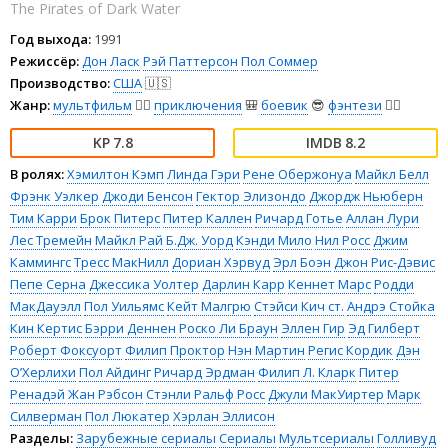
The Pirates of Dark Water
Год выхода:
1991
Режиссёр:
Дон Ласк
Рэй Паттерсон
Пол Соммер
Производство:
США
🇺🇸
Жанр:
мультфильм
🧚‍♀️
приключения
🎒
боевик
😎
фэнтези
🧝‍♂️
7.8
8.2
В ролях:
Хэмилтон Кэмп
Линда Гэри
Рене Обержонуа
Майкл Белл
Фрэнк Уэлкер
Джоди Бенсон
Гектор Элизондо
Джордж Ньюберн
Тим Карри
Брок Питерс
Питер Каллен
Ричард Готье
Аллан Лури
Лес Тремейн
Майкл Рай
Б.Дж. Уорд
Кэнди Мило
Нил Росс
Джим
Каммингс
Тресс МакНилл
Дориан Хэрвуд
Эрл Боэн
Джон Рис-Дэвис
Пепе Серна
Джессика Уолтер
Дарлин Карр
Кеннет Марс
Родди
МакДауэлл
Пол Уильямс
Кейт Малгрю
Стэйси Кич ст.
Андрэ Стойка
Кин Кертис
Бэрри Деннен
Роско Ли Браун
Эллен Гир
Эд Гилберт
Роберт Фоксуорт
Филип Проктор
Нэн Мартин
Регис Кордик
Дэн
О’Херлихи
Пол Айдинг
Ричард Эрдман
Филип Л. Кларк
Питер
Ренадэй
Жан Рэбсон
Стэнли Ральф Росс
Джули МакУиртер
Марк
Силверман
Пол Люкатер
Хэрлан Эллисон
Разделы:
Зарубежные сериалы
Сериалы
Мультсериалы
Голливуд