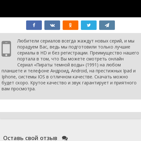
серия
1991
1 сезон 13
The Darkdweller
7 декабря
серия
1991
1 сезон 12
The Little
30 ноября
серия
Leviathan
1991
1 сезон 11
The Collection
23 ноября
серия
1991
Любители сериалов всегда жаждут новых серий, и мы
1 сезон 10
King Niddler
16 ноября
порадуем Вас, ведь мы подготовили только лучшие
серия
1991
сериалы в HD и без регистрации. Преимущество нашего
1 сезон 9
Panacea
9 ноября
портала в том, что Вы можете смотреть онлайн
серия
1991
Сериал «Пираты темной воды» (1991) на любом
1 сезон 8
The Beast and
2 ноября
планшете и телефоне Андроид, Android, на престижных Ipad и
серия
the Bell
1991
Iphone, системы IOS в отличном качестве. Скачать можно
1 сезон 7
A Drop of
26 октября
будет скоро. Крутое качество и звук гарантирует и приятного
серия
Darkness
1991
вам просмотра.
1 сезон 6
Andorus
12 октября
серия
1991
1 сезон 5
Победа
1 марта
серия
1991
1 сезон 4
Предательство
28 февраля
серия
1991
1 сезон 3
Разрыв
27 февраля
серия
1991
Оставь свой отзыв
1 сезон 2
Позор
26 февраля