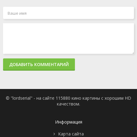
серия
1991
1 сезон 1
Поиски
25 февраля
серия
1991
ДОБАВИТЬ КОММЕНТАРИЙ
© "lordserial" - на сайте 115880 кино картины с хорошим HD
качеством.
Информация
Карта сайта