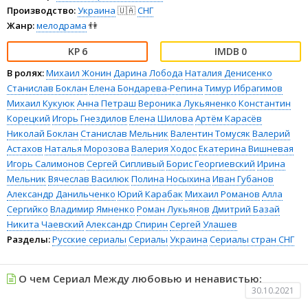
Производство:
Украина
🇺🇦
СНГ
Жанр:
мелодрама
👫
6
0
В ролях:
Михаил Жонин
Дарина Лобода
Наталия Денисенко
Станислав Боклан
Елена Бондарева-Репина
Тимур Ибрагимов
Михаил Кукуюк
Анна Петраш
Вероника Лукьяненко
Константин
Корецкий
Игорь Гнездилов
Елена Шилова
Артём Карасёв
Николай Боклан
Станислав Мельник
Валентин Томусяк
Валерий
Астахов
Наталья Морозова
Валерия Ходос
Екатерина Вишневая
Игорь Салимонов
Сергей Сипливый
Борис Георгиевский
Ирина
Мельник
Вячеслав Василюк
Полина Носыхина
Иван Губанов
Александр Данильченко
Юрий Карабак
Михаил Романов
Алла
Сергийко
Владимир Ямненко
Роман Лукьянов
Дмитрий Базай
Никита Чаевский
Александр Спирин
Сергей Улашев
Разделы:
Русские сериалы
Сериалы
Украина
Сериалы стран СНГ
О чем Сериал Между любовью и ненавистью:
30.10.2021