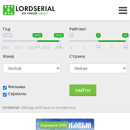
Год
Рейтинг
1960
2000
2026
0
5
10
1960
1977
1993
2010
2026
0
3
5
8
10
Жанр
Страна
Фильмы
НАЙТИ
Сериалы
lordserial
»
Между любовью и ненавистью
Хорошее (HD)