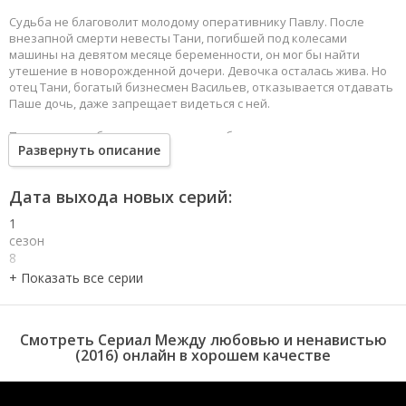
Судьба не благоволит молодому оперативнику Павлу. После
внезапной смерти невесты Тани, погибшей под колесами
машины на девятом месяце беременности, он мог бы найти
утешение в новорожденной дочери. Девочка осталась жива. Но
отец Тани, богатый бизнесмен Васильев, отказывается отдавать
Паше дочь, даже запрещает видеться с ней.
Павел решает бороться за своего ребенка, но что он может
Развернуть описание
сделать, когда на стороне Васильева деньги и власть?
Дата выхода новых серий:
1
сезон
8
серия
1
сезон
7
Смотреть Сериал Между любовью и ненавистью
серия
(2016) онлайн в хорошем качестве
1
сезон
6