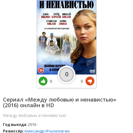
0
0
0
Сериал «Между любовью и ненавистью»
(2016) онлайн в HD
Между любовью и ненавистью
Год выхода:
2016
Режиссёр:
Александр Итыгилов мл.