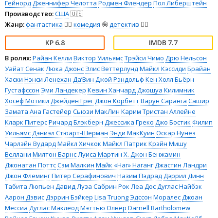
Гейнорд
Дженнифер Челотта
Родмен Флендер
Пол Либерштейн
Производство:
США
🇺🇸
Жанр:
фантастика
🧙‍♀️
комедия
🤪
детектив
🕵️‍♂️
6.8
7.7
В ролях:
Райан Келли
Виктор Уильямс
Трэйси Чимо
Дрю Нельсон
Уайат Сенак
Люка Джонс
Элис Веттерлунд
Майкл Кэссиди
Брайан
Хаски
Нэнси Ленехан
Да’Вин Джой Рэндольф
Кен Холл
Бьёрн
Густафссон
Эми Ландекер
Кевин Ханчард
Джошуа Килимник
Хосеф Мотики
Джейден Грег
Джон Корбетт
Варун Саранга
Сашир
Замата
Ана Гастейер
Сьюзи МакЛин
Карим Тристан Аллейне
Кларк Питерс
Ричард Блэкберн
Джессика Греко
Джо Бостик
Филип
Уильямс
Дэниэл Стюарт-Шерман
Энди МакКуин
Оскар Нунез
Чарлэйн Вудард
Майкл Хичкок
Майкл Патрик Крэйн
Мишу
Веллани
Милтон Барнс
Луиса Мартин
Х. Джон Бенжамин
Джонатан Поттс
Сэм Малкин
Майк «Наг» Наганг
Джастин Ландри
Джон Флеминг
Питер Серафинович
Назим Пэдрад
Дэррил Динн
Табита Люпьен
Давид Луза
Сабрин Рок
Леа Дос
Дуглас Найбэк
Аарон Дэвис
Дэррин Бэйкер
Lisa Truong
Эдссон Моралес
Джоан
Мессиа
Дуглас Маклеод
Мэттью Олвер
Darnell Bartholomew