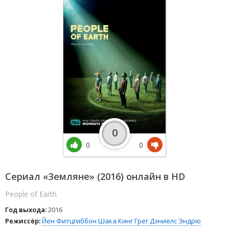
0
0
0
Сериал «Земляне» (2016) онлайн в HD
People of Earth
Год выхода:
2016
Режиссёр:
Йен Фитцгиббон
Шака Кинг
Грег Дэниелс
Эндрю