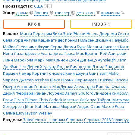
Производство:
США
🇺🇸
Жанр:
драма
😫
боевик
😎
триллер
🤯
детектив
🕵️‍♂️
криминал
🔪
6.8
7.1
В ролях:
Мисси Перегрим
Зико Заки
Эбони Ноэль
Джереми Систо
Села Уорд
Антула Кациматидес
Конни Нильсен
Джимми Палумбо
Майкл С. Уильямс
Джули Серда
Джэми Бурк
Мелани Николлз-Кинг
Нина Лизандрелло
Алана де ла Гарса
Мак Брандт
Рой Авигдори
Линн Марокола
Марк МакКиннон
Джон ДиРенцо
Aynsleigh Dann
Джеймс Чен
Дерек Хедлунд
Родни Ричардсон
Дэвид Залдивар
Кармен Ламар
Кортни Гонсалес
Кеня
Джуни Смит
Sam Moko
Чармар Джетер
Assibey Blake
Фрэнк Фернандез
СиДжей Парсон
Омеро Антонио Гонсалес МакДугалл
Алехандра Ривера Флавиа
Дэрил Феррара
Райан Лоуренс
Damiyr Shuford
Линдсей Кимболл
Drew Olivia Tillman
Chris Carlock
Мэттью ДеКапуа
Тайрон Митчелл
Хендерсон
Jillian Kuhl
Наташа Мюррэй
Андре Озим
Масео Роза
Салма Шоу
Jayson Wesley
Разделы:
Зарубежные сериалы
Сериалы
Сериалы 2018
Голливуд