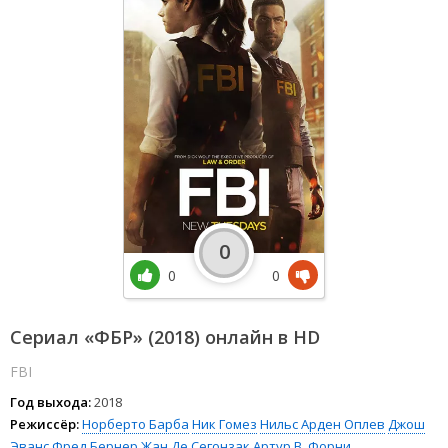
0
0
0
Сериал «ФБР» (2018) онлайн в HD
FBI
Год выхода:
2018
Режиссёр:
Норберто Барба
Ник Гомез
Нильс Арден Оплев
Джош
Эванс
Фред Бернер
Жан Де Сегонзак
Артур В. Форни