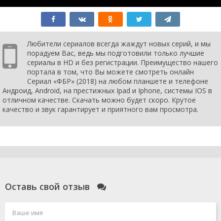
серия
2025
7 сезон 10
Redoubt
1 января
серия
2025
7 сезон 9
Descent
1 января
серия
2025
Любители сериалов всегда жаждут новых серий, и мы
7 сезон 8
Riptide
1 января
порадуем Вас, ведь мы подготовили только лучшие
серия
2024
сериалы в HD и без регистрации. Преимущество нашего
7 сезон 7
Monumental
1 января
портала в том, что Вы можете смотреть онлайн
серия
2024
Сериал «ФБР» (2018) на любом планшете и телефоне
7 сезон 6
Perfect
1 января
Андроид, Android, на престижных Ipad и Iphone, системы IOS в
серия
2024
отличном качестве. Скачать можно будет скоро. Крутое
7 сезон 5
Pledges
1 января
качество и звук гарантирует и приятного вам просмотра.
серия
2024
7 сезон 4
Doubted
1 января
серия
2024
7 сезон 3
Détente
1 января
серия
2024
7 сезон 2
Trusted
1 января
серия
2024
7 сезон 1
Abandoned
1 января
Оставь свой отзыв
серия
2024
6 сезон 13
Ring of Fire
1 января
серия
2024
6 сезон 12
Consequences
1 января