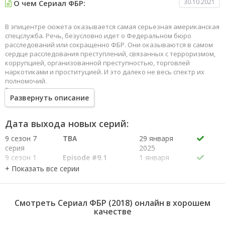
30.10.2021
О чем Сериал ФБР:
В эпицентре сюжета оказывается самая серьезная американская
спецслужба. Речь, безусловно идет о Федеральном бюро
расследований или сокращенно ФБР. Они оказываются в самом
сердце расследования преступлений, связанных с терроризмом,
коррупцией, организованной преступностью, торговлей
наркотиками и проституцией. И это далеко не весь спектр их
полномочий.
В команду опытных агентов часто приходят еще совсем
Развернуть описание
"зеленые" новобранцы. Они вынуждены стать самыми лучшими
друзьями и напарниками, чтобы в случае опасности прикрыть
своего коллегу и спасти мирных жителей от преступлений
Дата выхода новых серий:
федерального уровня.
9 сезон 7
TBA
29 января
серия
2025
9 сезон 1
Episode #9.1
1 января
серия
2026
8 сезон 2
Captured
21 октября
серия
2025
8 сезон 1
Episode #8.1
1 января
Смотреть Сериал ФБР (2018) онлайн в хорошем
серия
2025
качестве
7 сезон 23
A New Day
21 мая 2025
серия