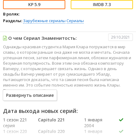
5.9
7.3
В ролях:
Разделы:
Зарубежные сериалы
Сериалы
29.10.2021
О чем Сериал Знаменитость:
Однажды красивая студентка Мария Клара погружается в мир
славы, о котором раньше она даже не могла и мечтать. Сначала
успешная песня, затем парфюмерная линия, обложки журналов и
безумная популярность. Всем этим она обязана композитору
Вагнеру, с которым решает связать жизнь. Однако в день
свадьбы Вагнер умирает от рук сумасшедшего Убалду,
пытающегося доказать, что та самая песня была написана
именно им. Это событие полностью изменило жизнь Клары.
Пытаясь отвлечься, Клара начинает писать музыку и вскоре
Развернуть описание
становится уважаемым импресарио, не пренебрегая, между тем,
доходами, которые приносит ей лицензированная марка
«Summer Spell», названная в честь песни, которая когда-то
Дата выхода новых серий:
сделала ее знаменитой.
1 сезон 221
Capitulo 221
1 января
серия
2004
1 сезон 220
Capítulo 220
1 января