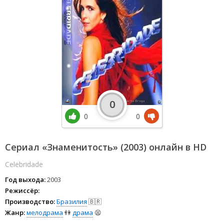
0
0
0
Сериал «Знаменитость» (2003) онлайн в HD
Celebridade
Год выхода:
2003
Режиссёр:
Производство:
Бразилия
🇧🇷
Жанр:
мелодрама
👫
драма
😫