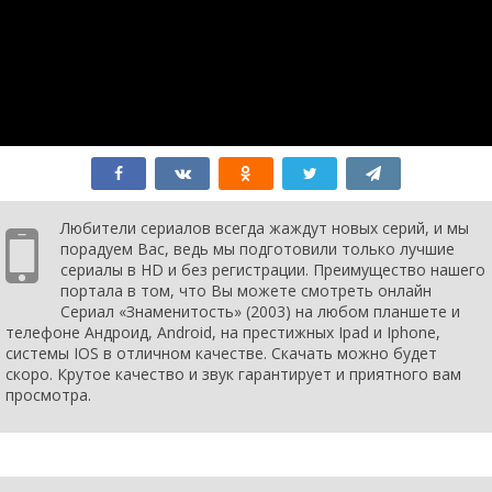
серия
2004
1 сезон 207
1 января
серия
2004
1 сезон 206
1 января
серия
2004
1 сезон 205
1 января
серия
2004
1 сезон 204
1 января
серия
2004
1 сезон 203
1 января
серия
2004
Любители сериалов всегда жаждут новых серий, и мы
1 сезон 202
1 января
порадуем Вас, ведь мы подготовили только лучшие
серия
2004
сериалы в HD и без регистрации. Преимущество нашего
1 сезон 201
1 января
портала в том, что Вы можете смотреть онлайн
серия
2004
Сериал «Знаменитость» (2003) на любом планшете и
1 сезон 200
1 января
телефоне Андроид, Android, на престижных Ipad и Iphone,
серия
2004
системы IOS в отличном качестве. Скачать можно будет
1 сезон 199
1 января
скоро. Крутое качество и звук гарантирует и приятного вам
серия
2004
просмотра.
1 сезон 198
1 января
серия
2004
1 сезон 197
1 января
серия
2004