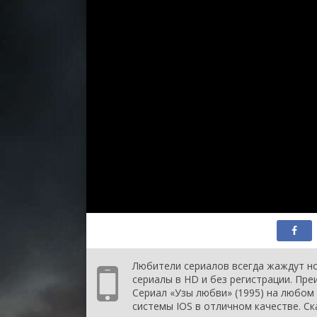
сер
1 с
сер
1 с
сер
1 с
сер
1 с
сер
1 с
сер
1 с
сер
1 с
сер
1 с
сер
1 с
сер
1 с
Любители сериалов всегда жаждут но
сер
сериалы в HD и без регистрации. Пр
1 с
Сериал «Узы любви» (1995) на любом 
сер
системы IOS в отличном качестве. Ск
1 с