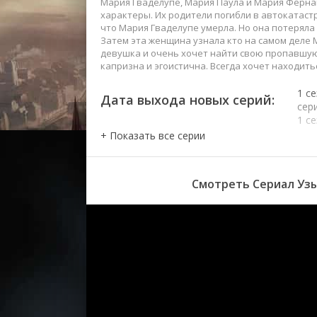
Мария Гваделупе, Мария Паула и Мария Ферна
характеры. Их родители погибли в автокатаст
что Мария Гваделупе умерла. Но она потеряла п
Затем эта женщина узнала кто на самом деле 
девушка и очень хочет найти свою пропавшую с
капризна и эгоистична. Всегда хочет находить
1 с
Дата выхода новых серий:
сер
1 с
сер
1 с
сер
1 с
Смотреть Сериал Узы
сер
1 с
сер
1 с
сер
1 с
сер
1 с
сер
1 с