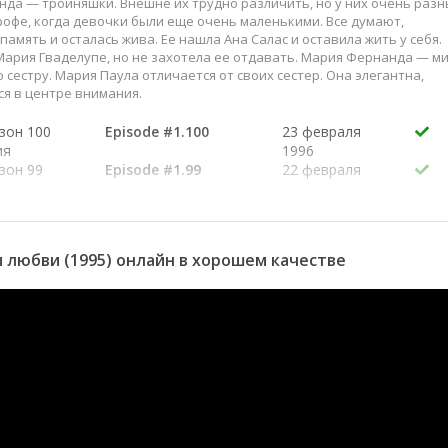
нда — тройняшки. Внешне их трудно различить, но у них очень раз
рофе, когда девочки были еще очень маленькими. Все думают,
амять и осталась жива. Ее нашла Ана Салас и оставила жить у себя.
Мария Гваделупе, но не захотела ее отдавать. Мария Фернанда — м
естру. Мария Паула отличается от своих сестер. Она элегантна,
ся в центре внимания.
езон 100
Episode #1.100
23 февраля
ия
1996
езон 99
Episode #1.99
22 февраля
ия
1996
езон 98
Episode #1.98
21 февраля
ия
1996
езон 97
Episode #1.97
20 февраля
 любви (1995) онлайн в хорошем качестве
ия
1996
езон 96
Episode #1.96
19 февраля
ия
1996
езон 95
Episode #1.95
1 января 1995
ия
езон 94
Episode #1.94
1 января 1995
ия
езон 93
Episode #1.93
1 января 1995
ия
езон 92
Episode #1.92
1 января 1995