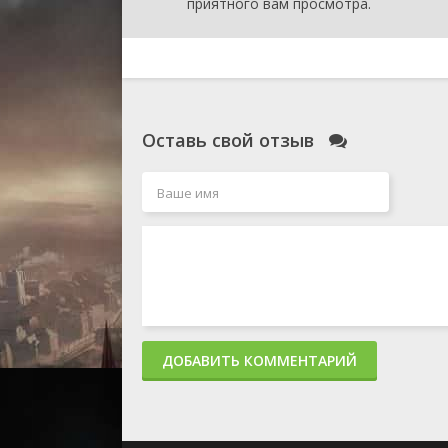
приятного вам просмотра.
сер
1 с
сер
1 с
сер
1 с
сер
Оставь свой отзыв
1 с
сер
1 с
сер
1 с
сер
1 с
сер
1 с
сер
1 с
сер
ДОБАВИТЬ КОММЕНТАРИЙ
1 с
сер
1 с
сер