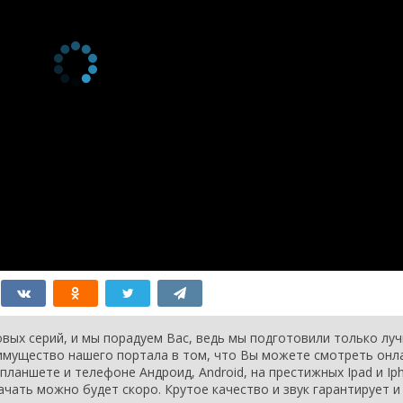
ия
езон 91
Episode #1.91
1 января 1995
ия
езон 90
Episode #1.90
1 января 1995
ия
езон 89
Episode #1.89
1 января 1995
ия
езон 88
Episode #1.88
1 января 1995
ия
езон 87
Episode #1.87
1 января 1995
ия
езон 86
Episode #1.86
1 января 1995
ия
езон 85
Episode #1.85
1 января 1995
ия
езон 84
Episode #1.84
1 января 1995
ия
езон 83
Episode #1.83
1 января 1995
ия
езон 82
Episode #1.82
1 января 1995
вых серий, и мы порадуем Вас, ведь мы подготовили только лу
ия
еимущество нашего портала в том, что Вы можете смотреть онл
езон 81
Episode #1.81
1 января 1995
планшете и телефоне Андроид, Android, на престижных Ipad и Ip
ия
ачать можно будет скоро. Крутое качество и звук гарантирует и
езон 80
Episode #1.80
1 января 1995