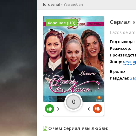
🎲 Игра
lordserial
»
Узы любви
🎙 Концерт
👫 Мелод
Сериал «
Хорошее (HD)
🕺 Мюзик
Lazos de am
👨‍💻 Реал
🎤 Ток-шо
Год выхода:
🧙‍♀️ Фант
Режиссёр:
Производств
🏅 Церем
Жанр:
мелод
В ролях:
Разделы:
За
0
0
0
О чем Сериал Узы любви: