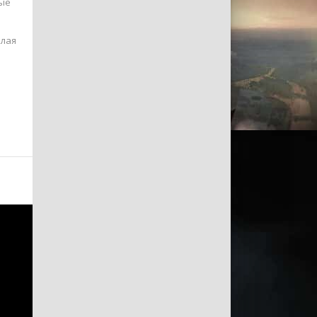
ные
илая