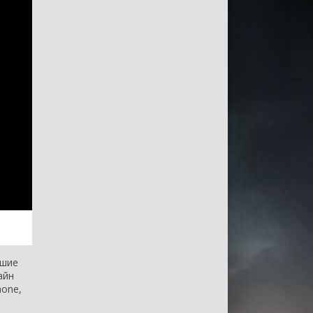
чшие
айн
hone,