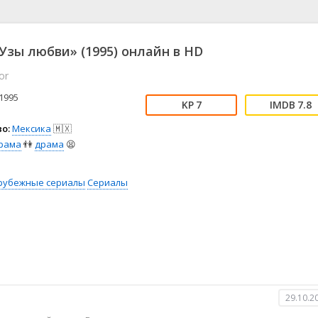
📖 История
🤪 Комедия
🎥 Короткометражка
🔪 Криминал
рама
🎼 Музыка
🧚‍♀️ Мультфильм
Узы любви» (1995) онлайн в HD
л
👨‍💼 Новости
🎒 Приключения
or
ьное тв
👨‍👩‍👧‍👦 Семейный
⚽ Спорт
у
🤯 Триллер
😱 Ужасы
1995
7
7.8
астика
🤠 Фильм-нуар
🧝‍♂️ Фэнтези
о:
Мексика
🇲🇽
ония
рама
👫
драма
😫
рубежные сериалы
Сериалы
29.10.2