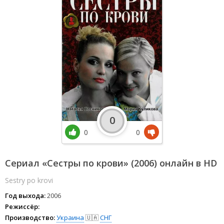
0
0
0
Сериал «Сестры по крови» (2006) онлайн в HD
Sestry po krovi
Год выхода:
2006
Режиссёр:
Производство:
Украина
🇺🇦
СНГ