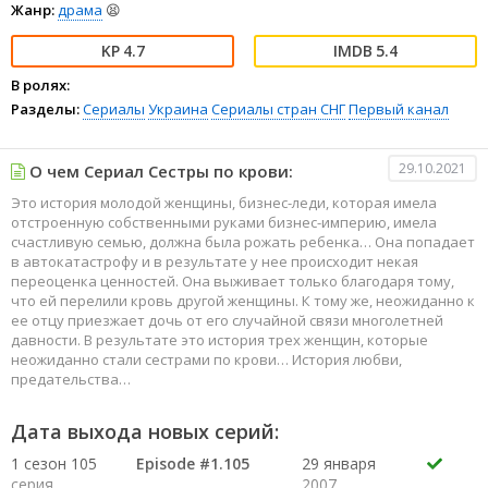
Жанр:
драма
😫
4.7
5.4
В ролях:
Разделы:
Сериалы
Украина
Сериалы стран СНГ
Первый канал
29.10.2021
О чем Сериал Сестры по крови:
Это история молодой женщины, бизнес-леди, которая имела
отстроенную собственными руками бизнес-империю, имела
счастливую семью, должна была рожать ребенка… Она попадает
в автокатастрофу и в результате у нее происходит некая
переоценка ценностей. Она выживает только благодаря тому,
что ей перелили кровь другой женщины. К тому же, неожиданно к
ее отцу приезжает дочь от его случайной связи многолетней
давности. В результате это история трех женщин, которые
неожиданно стали сестрами по крови… История любви,
предательства…
Дата выхода новых серий:
1 сезон 105
Episode #1.105
29 января
серия
2007