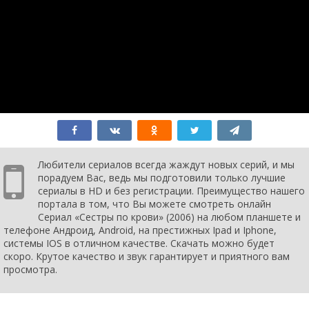
серия
2007
1 сезон 92
Episode #1.92
10 января
серия
2007
1 сезон 91
Episode #1.91
9 января
серия
2007
1 сезон 90
Episode #1.90
8 января
серия
2007
1 сезон 89
Episode #1.89
5 января
серия
2007
1 сезон 88
Episode #1.88
4 января
серия
2007
1 сезон 87
Episode #1.87
3 января
серия
2007
Любители сериалов всегда жаждут новых серий, и мы
1 сезон 86
Episode #1.86
2 января
порадуем Вас, ведь мы подготовили только лучшие
серия
2007
сериалы в HD и без регистрации. Преимущество нашего
1 сезон 85
Episode #1.85
29 декабря
портала в том, что Вы можете смотреть онлайн
серия
2006
Сериал «Сестры по крови» (2006) на любом планшете и
1 сезон 84
Episode #1.84
28 декабря
телефоне Андроид, Android, на престижных Ipad и Iphone,
серия
2006
системы IOS в отличном качестве. Скачать можно будет
1 сезон 83
Episode #1.83
27 декабря
скоро. Крутое качество и звук гарантирует и приятного вам
серия
2006
просмотра.
1 сезон 82
Episode #1.82
26 декабря
серия
2006
1 сезон 81
Episode #1.81
25 декабря