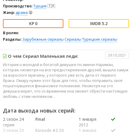
Производство:
Турция
🇹🇷
Жанр:
драма
😫
0
5.2
В ролях:
Разделы:
Зарубежные сериалы
Сериалы
Турецкие сериалы
29.10.2021
О чем Сериал Маленькая леди:
История о молодой и богатой девушке по имени Нариман,
которая, несмотря на все предостережения друзей, вышла замуж
за взрослого мужчину, у которого уже есть дети от первого
брака. Омару нужен этот брак для того, чтобы поправить своё
пошатнувшееся финансовое положение. Несмотря на это
девушка верит, что со временем она сможет обрести настоящую
любовь с этим человеком...
Дата выхода новых серий:
2 сезон 24
Final
1 января
серия
2012
2 сезон 23
Episode #2.23
1 января