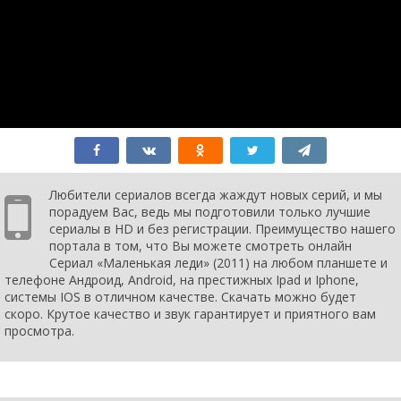
2 сезон 11
Episode #2.11
1 января
серия
2011
2 сезон 10
Episode #2.10
1 января
серия
2011
2 сезон 9
Episode #2.9
1 января
серия
2011
2 сезон 8
Episode #2.8
1 января
серия
2011
2 сезон 7
Episode #2.7
1 января
серия
2011
2 сезон 6
Episode #2.6
1 января
серия
2011
Любители сериалов всегда жаждут новых серий, и мы
2 сезон 5
Episode #2.5
1 января
порадуем Вас, ведь мы подготовили только лучшие
серия
2011
сериалы в HD и без регистрации. Преимущество нашего
2 сезон 4
Episode #2.4
1 января
портала в том, что Вы можете смотреть онлайн
серия
2011
Сериал «Маленькая леди» (2011) на любом планшете и
2 сезон 3
Episode #2.3
1 января
телефоне Андроид, Android, на престижных Ipad и Iphone,
серия
2011
системы IOS в отличном качестве. Скачать можно будет
2 сезон 2
Episode #2.2
1 января
скоро. Крутое качество и звук гарантирует и приятного вам
серия
2011
просмотра.
2 сезон 1
Episode #2.1
1 января
серия
2011
1 сезон 16
Episode #1.16
1 января
серия
2011