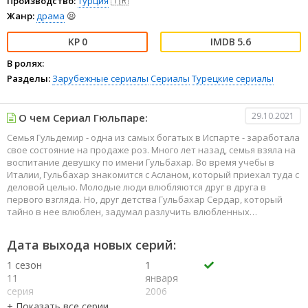
Производство:
Турция
🇹🇷
Жанр:
драма
😫
0
5.6
В ролях:
Разделы:
Зарубежные сериалы
Сериалы
Турецкие сериалы
29.10.2021
О чем Сериал Гюльпаре:
Семья Гульдемир - одна из самых богатых в Испарте - заработала
свое состояние на продаже роз. Много лет назад, семья взяла на
воспитание девушку по имени Гульбахар. Во время учебы в
Италии, Гульбахар знакомится с Асланом, который приехал туда с
деловой целью. Молодые люди влюбляются друг в друга в
первого взгляда. Но, друг детства Гульбахар Сердар, который
тайно в нее влюблен, задумал разлучить влюбленных…
Дата выхода новых серий:
1 сезон
1
11
января
серия
2006
1 сезон
1