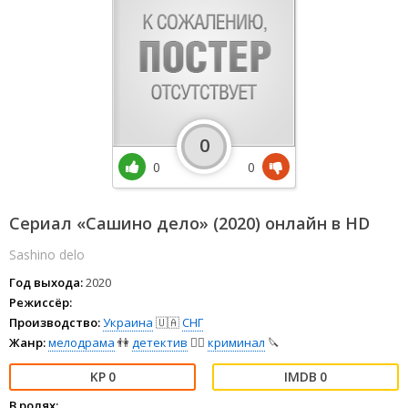
0
0
0
Сериал «Сашино дело» (2020) онлайн в HD
Sashino delo
Год выхода:
2020
Режиссёр:
Производство:
Украина
🇺🇦
СНГ
Жанр:
мелодрама
👫
детектив
🕵️‍♂️
криминал
🔪
0
0
В ролях: