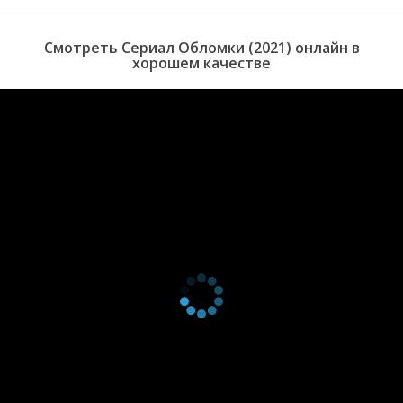
1 сезон 11
Асала
10 мая 2021
серия
1 сезон 10
Я Икар
3 мая 2021
Смотреть Сериал Обломки (2021) онлайн в
серия
хорошем качестве
1 сезон 9
Знаешь Икара?
26 апреля
серия
2021
1 сезон 8
Космический
19 апреля
серия
человек
2021
1 сезон 7
Можешь звать
12 апреля
серия
ее Кэролайн
2021
1 сезон 6
Сверхновая
5 апреля
серия
2021
1 сезон 5
Земное сияние
29 марта
серия
2021
1 сезон 4
Во Вселенной
22 марта
серия
2021
1 сезон 3
Солнечные
15 марта
серия
ветра
2021
1 сезон 2
Ты не один
8 марта
серия
2021
1 сезон 1
Пилот
1 марта
серия
2021