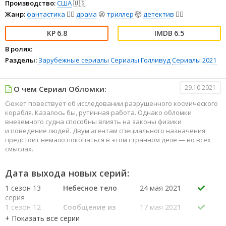
Производство:
США
🇺🇸
Жанр:
фантастика
🧙‍♀️
драма
😫
триллер
🤯
детектив
🕵️‍♂️
6.8
6.5
В ролях:
Разделы:
Зарубежные сериалы
Сериалы
Голливуд
Сериалы 2021
29.10.2021
О чем Сериал Обломки:
Сюжет повествует об исследовании разрушенного космического
корабля. Казалось бы, рутинная работа. Однако обломки
внеземного судна способны влиять на законы физики
и поведение людей. Двум агентам специального назначения
предстоит немало покопаться в этом странном деле — во всех
смыслах.
Дата выхода новых серий:
1 сезон 13
Небесное тело
24 мая 2021
серия
1 сезон 12
Сообщение из
17 мая 2021
серия
ЦУПа