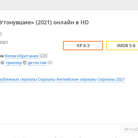
📖 История
🤪 Комедия
🎥 Короткометражка
🔪 Криминал
рама
🎼 Музыка
🧚‍♀️ Мультфильм
Утонувшие» (2021) онлайн в HD
л
👨‍💼 Новости
🎒 Приключения
g
ьное тв
👨‍👩‍👧‍👦 Семейный
⚽ Спорт
у
🤯 Триллер
😱 Ужасы
2021
6.3
5.6
астика
🤠 Фильм-нуар
🧝‍♂️ Фэнтези
о:
Великобритания
🇬🇧
ония
😫
триллер
🤯
детектив
🕵️‍♂️
рубежные сериалы
Сериалы
Английские сериалы
Сериалы 2021
29.10.2