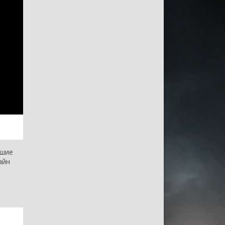
чшие
айн