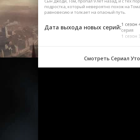
Сын Джоди, Том, пропал 9 лет назад, и с тех п
подростка, который невероятно похож на Том
равновесию и толкает на опасный путь.
1 сезон 
Дата выхода новых серий:
серия
1 сезон 
серия
1 сезон 
серия
Смотреть Сериал Уто
1 сезон 
серия