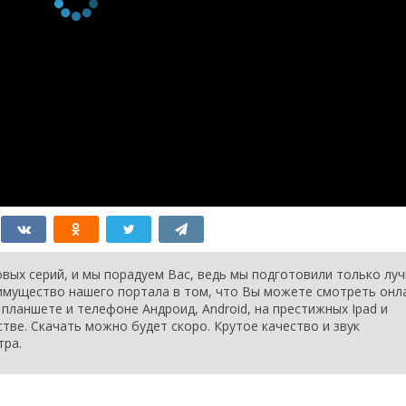
вых серий, и мы порадуем Вас, ведь мы подготовили только лу
еимущество нашего портала в том, что Вы можете смотреть онл
планшете и телефоне Андроид, Android, на престижных Ipad и
стве. Скачать можно будет скоро. Крутое качество и звук
тра.