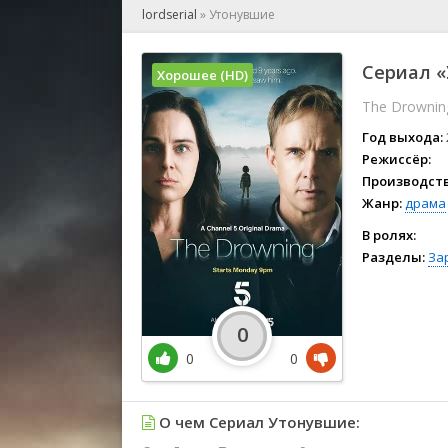
🎲 Игра
lordserial
»
Утонувшие
🎙 Концерт
👫 Мелод
Сериал «
Хорошее (HD)
🕺 Мюзик
The Drownin
👨‍💻 Реал
🎤 Ток-шо
Год выхода:
🧙‍♀️ Фант
Режиссёр:
Производств
🏅 Церем
Жанр:
драма
В ролях:
Разделы:
За
0
0
0
О чем Сериал Утонувшие: