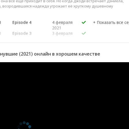
ор она всё ещё приходит в себя. Но когда Джоди встречает Дэниела,
а, возродившаяся надежда угрожает её хрупкому душевному
4
Episode 4
4 февраля
2021
3
Episode 3
3 февраля
2021
2
Episode 2
2 февраля
2021
нувшие (2021) онлайн в хорошем качестве
1
Episode 1
1 февраля
2021