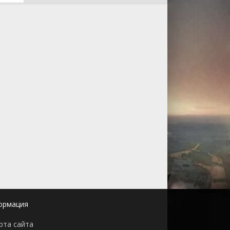
ормация
рта сайта