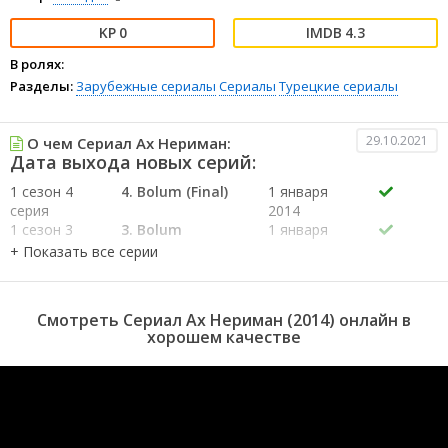
0
4.3
В ролях:
Разделы:
Зарубежные сериалы
Сериалы
Турецкие сериалы
29.10.2021
О чем Сериал Ах Нериман:
Дата выхода новых серий:
1 сезон 4
4. Bolum (Final)
1 января
серия
2014
1 сезон 3
3. Bolum
1 января
серия
2014
1 сезон 2
2. Bolum
1 января
серия
2014
1 сезон 1
1. Bolum
1 января
Смотреть Сериал Ах Нериман (2014) онлайн в
серия
2014
хорошем качестве