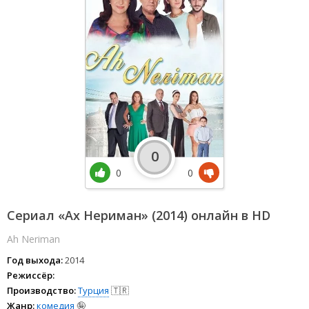
0
0
0
Сериал «Ах Нериман» (2014) онлайн в HD
Ah Neriman
Год выхода:
2014
Режиссёр:
Производство:
Турция
🇹🇷
Жанр:
комедия
🤪