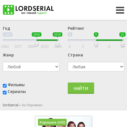
Год
Рейтинг
1960
2000
2026
0
5
10
1960
1977
1993
2010
2026
0
3
5
8
10
Жанр
Страна
Фильмы
НАЙТИ
Сериалы
lordserial
»
Ах Нериман
Хорошее (HD)