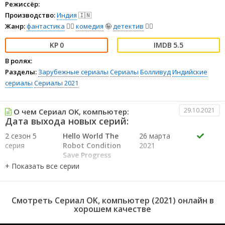
Режиссёр:
Производство:
Индия
🇮🇳
Жанр:
фантастика
🧙‍♀️
комедия
🤪
детектив
🕵️‍♂️
0
5.5
В ролях:
Разделы:
Зарубежные сериалы
Сериалы
Болливуд
Индийские
сериалы
Сериалы 2021
29.10.2021
О чем Сериал OK, компьютер:
Дата выхода новых серий:
2 сезон 5
Hello World The
26 марта
серия
Robot Condition
2021
Save Progress
Ctrl + Ajeeb +
Delete Making
Of Messiah
Autopilot
Смотреть Сериал OK, компьютер (2021) онлайн в
1 сезон 6
Hello World
26 марта
хорошем качестве
серия
2021
1 сезон 5
The Robot
26 марта