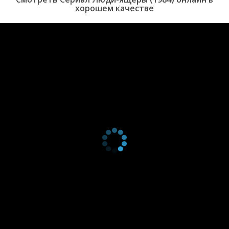
серия
Dragon
1985
хорошем качестве
1 сезон 15
The Wildcats
15 февраля
серия
1985
1 сезон 14
The Champion
8 февраля
серия
1985
1 сезон 13
The Rescue
1 февраля
серия
1985
1 сезон 12
The Betrayal
18 января
серия
1985
1 сезон 11
The Hero
11 января
серия
1985
1 сезон 10
The Conversion
4 января
серия
1985
1 сезон 9
Reflections in
21 декабря
серия
Terror
1984
1 сезон 8
The Dissident
7 декабря
серия
1984
1 сезон 7
The Overlord
30 ноября
серия
1984
1 сезон 6
Visitor's Choice
23 ноября
серия
1984
1 сезон 5
The Sanction
16 ноября
серия
1984
1 сезон 4
The Deception
9 ноября