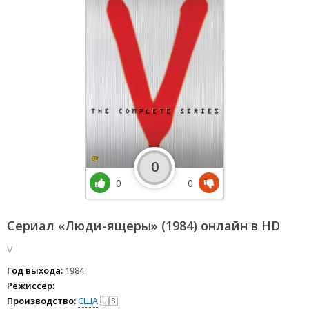
0
0
0
Сериал «Люди-ящеры» (1984) онлайн в HD
V
Год выхода:
1984
Режиссёр:
Производство:
США
🇺🇸