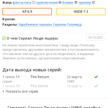
Жанр:
фантастика
🧙‍♀️
приключения
🎒
боевик
😎
триллер
🤯
6.9
7.3
В ролях:
Разделы:
Зарубежные сериалы
Сериалы
Голливуд
29.10.2021
О чем Сериал Люди-ящеры:
На Землю прилетели инопланетяне, с виду люди. Поначалу
представлялись друзьями человечества, а потом выяснилось,
что никакие они не друзья, да и не люди вовсе, а ящерицы.
Земляне, естественно, организовали сопротивление...
Дата выхода новых серий:
1 сезон 19
The Return
22 марта
серия
1985
1 сезон 18
The Secret
15 марта
серия
Underground
1985
1 сезон 17
War of Illusions
8 марта
серия
1985
1 сезон 16
The Littlest
22 февраля
Смотреть Сериал Люди-ящеры (1984) онлайн в