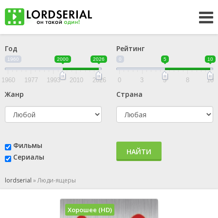
Год
Рейтинг
1960
2000
2026
0
5
10
1960
1977
1993
2010
2026
0
3
5
8
10
Жанр
Страна
Фильмы
НАЙТИ
Сериалы
lordserial
»
Люди-ящеры
Хорошее (HD)