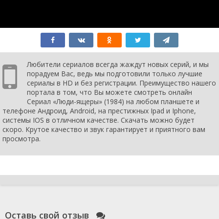
серия
1984
1 сезон 3
Breakout
25 мая 1985
серия
1 сезон 2
Dreadnought
2 ноября
серия
1984
1 сезон 1
Liberation Day
7 октября
серия
1984
Любители сериалов всегда жаждут новых серий, и мы
порадуем Вас, ведь мы подготовили только лучшие
сериалы в HD и без регистрации. Преимущество нашего
портала в том, что Вы можете смотреть онлайн
Сериал «Люди-ящеры» (1984) на любом планшете и
телефоне Андроид, Android, на престижных Ipad и Iphone,
системы IOS в отличном качестве. Скачать можно будет
скоро. Крутое качество и звук гарантирует и приятного вам
просмотра.
Оставь свой отзыв