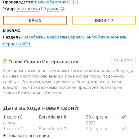
Производство:
Великобритания
🇬🇧
Жанр:
фантастика
🧙‍♀️
драма
😫
6.5
4.7
В ролях:
Разделы:
Зарубежные сериалы
Сериалы
Английские сериалы
Сериалы 2021
29.10.2021
О чем Сериал Интергалактик:
Женщины-заключенные угоняют космический корабль. Впереди
их ждёт много приключений и, конечно же, поиск подлинной
свободы. Впрочем, можно убежать с Земли, однако от себя —
вряд ли. Так что отважным героиням предстоит познать не
только безграничный космос.
Дата выхода новых серий:
1 сезон 8
Episode #1.8
30 апреля
серия
2021
1 сезон 7
Episode #1.7
30 апреля
серия
2021