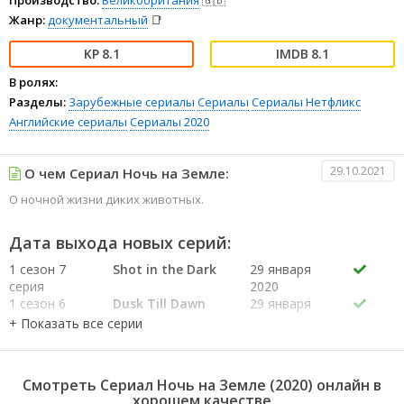
Жанр:
документальный
📑
8.1
8.1
В ролях:
Разделы:
Зарубежные сериалы
Сериалы
Сериалы Нетфликс
Английские сериалы
Сериалы 2020
29.10.2021
О чем Сериал Ночь на Земле:
О ночной жизни диких животных.
Дата выхода новых серий:
1 сезон 7
Shot in the Dark
29 января
серия
2020
1 сезон 6
Dusk Till Dawn
29 января
серия
2020
1 сезон 5
Sleepless Cities
29 января
серия
2020
1 сезон 4
Dark Seas
29 января
Смотреть Сериал Ночь на Земле (2020) онлайн в
серия
2020
хорошем качестве