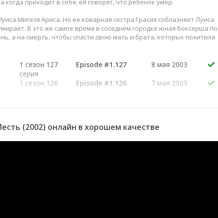
а когда приходит в себя, ей говорят, что ребенок умер.
уиса Мигеля Ариса. Но ее коварная сестра Грасия соблазняет Луиса
умирает. В это же самое время в соседнем городке юная боксерша по
нь, а на смерть, чтобы спасти свою мать и брата, которых похитила
1 сезон 127
Episode #1.127
8 мая 2003
серия
1 сезон 126
Episode #1.126
7 мая 2003
серия
1 сезон 125
Episode #1.125
6 мая 2003
серия
1 сезон 124
Episode #1.124
5 мая 2003
есть (2002) онлайн в хорошем качестве
серия
1 сезон 123
Episode #1.123
2 мая 2003
серия
1 сезон 122
Episode #1.122
30 апреля
серия
2003
1 сезон 121
Episode #1.121
29 апреля
серия
2003
1 сезон 120
Episode #1.120
28 апреля
серия
2003
1 сезон 119
Episode #1.119
25 апреля