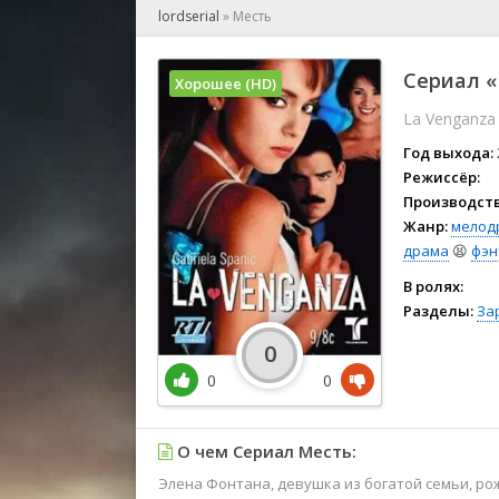
🎲 Игра
lordserial
»
Месть
🎙 Концерт
👫 Мелод
Сериал «
Хорошее (HD)
🕺 Мюзик
La Venganza
👨‍💻 Реал
🎤 Ток-шо
Год выхода:
🧙‍♀️ Фант
Режиссёр:
Производств
🏅 Церем
Жанр:
мелод
драма
😫
фэн
В ролях:
Разделы:
За
0
0
0
О чем Сериал Месть:
Элена Фонтана, девушка из богатой семьи, рож