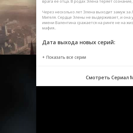
врага ее отца. В родах Элена теряет сознание, 
Через несколько лет Элена выходит замуж за Л
Мигеля. Сердце Элены не выдерживает, и она 
имени Валентина сражается на ринге не на жиз
мафия..
Дата выхода новых серий:
Смотреть Сериал М