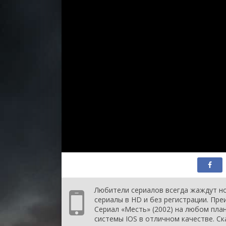
Любители сериалов всегда жаждут но
сериалы в HD и без регистрации. Пр
Сериал «Месть» (2002) на любом план
системы IOS в отличном качестве. Ск