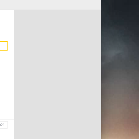
021
о