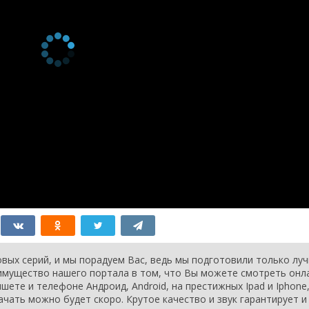
серия
2003
1 сезон 118
Episode #1.118
24 апреля
серия
2003
1 сезон 117
Episode #1.117
23 апреля
серия
2003
1 сезон 116
Episode #1.116
22 апреля
серия
2003
1 сезон 115
Episode #1.115
21 апреля
серия
2003
1 сезон 114
Episode #1.114
18 апреля
серия
2003
1 сезон 113
Episode #1.113
17 апреля
серия
2003
1 сезон 112
Episode #1.112
16 апреля
серия
2003
1 сезон 111
Episode #1.111
15 апреля
серия
2003
1 сезон 110
Episode #1.110
14 апреля
серия
2003
1 сезон 109
Episode #1.109
11 апреля
вых серий, и мы порадуем Вас, ведь мы подготовили только лу
серия
2003
еимущество нашего портала в том, что Вы можете смотреть онл
1 сезон 108
Episode #1.108
10 апреля
шете и телефоне Андроид, Android, на престижных Ipad и Iphone
серия
2003
ачать можно будет скоро. Крутое качество и звук гарантирует и
1 сезон 107
Episode #1.107
9 апреля