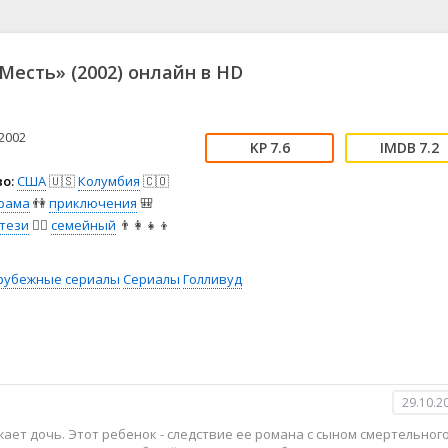
📖 История
🤪 Комедия
🎥 Короткометражка
🔪 Криминал
рама
🎼 Музыка
🧚‍♀️ Мультфильм
Месть» (2002) онлайн в HD
л
👨‍💼 Новости
🎒 Приключения
ьное тв
👨‍👩‍👧‍👦 Семейный
⚽ Спорт
у
🤯 Триллер
😱 Ужасы
2002
7.6
7.2
астика
🤠 Фильм-нуар
🧝‍♂️ Фэнтези
о:
США
🇺🇸
Колумбия
🇨🇴
ония
рама
👫
приключения
🎒
тези
🧝‍♂️
семейный
👨‍👩‍👧‍👦
рубежные сериалы
Сериалы
Голливуд
29.10.2
ает дочь. Этот ребенок - следствие ее романа с сыном смертельног