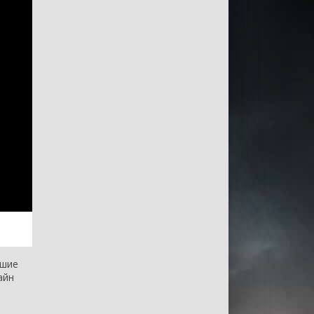
чшие
айн
,