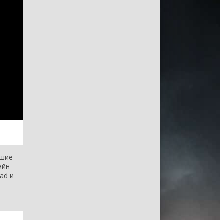
чшие
айн
ad и