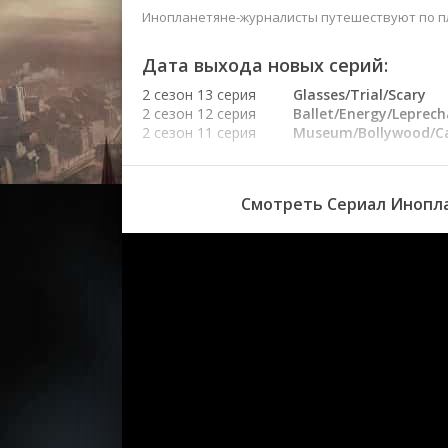
Инопланетяне-журналисты путешествуют по пла
Дата выхода новых серий:
2 сезон 13 серия
Glasses/Trial/Scary
2 сезон 12 серия
Ballet/Energy/Leprec
2 сезон 11 серия
Museum/Bollywood/Ca
2 сезон 10 серия
Music/Bowling/Garden
2 сезон 9 серия
Airplane/Water
Park/Mail
Смотреть Сериал Инопла
2 сезон 8 серия
Car/Sleep/Golf
2 сезон 7 серия
School/Holiday/Lucha
Libre
2 сезон 6 серия
Dance/International
Games/Shopping
2 сезон 5 серия
Baby Shower/Yard
Sale/Aquarium
2 сезон 4 серия
Joke Shop/Outback/Fi
Hall
2 сезон 3 серия
Pool/Dinner Party/Ski
2 сезон 2 серия
Florist/Fashion/Teeth
2 сезон 1 серия
Trains/Barbershop/G
1 сезон 13 серия
Santa/Trophy/Makeu