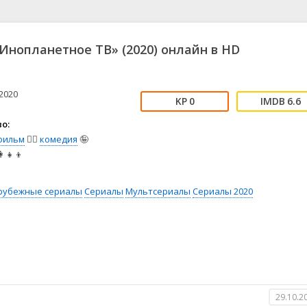
📖 История
🤪 Комедия
🎥 Короткометражка
🔪 Криминал
рама
🎼 Музыка
🧚‍♀️ Мультфильм
Инопланетное ТВ» (2020) онлайн в HD
л
👨‍💼 Новости
🎒 Приключения
ьное тв
👨‍👩‍👧‍👦 Семейный
⚽ Спорт
у
🤯 Триллер
😱 Ужасы
2020
0
6.6
астика
🤠 Фильм-нуар
🧝‍♂️ Фэнтези
о:
ония
фильм
🧚‍♀️
комедия
🤪
‍👧‍👦
рубежные сериалы
Сериалы
Мультсериалы
Сериалы 2020
29.10.2