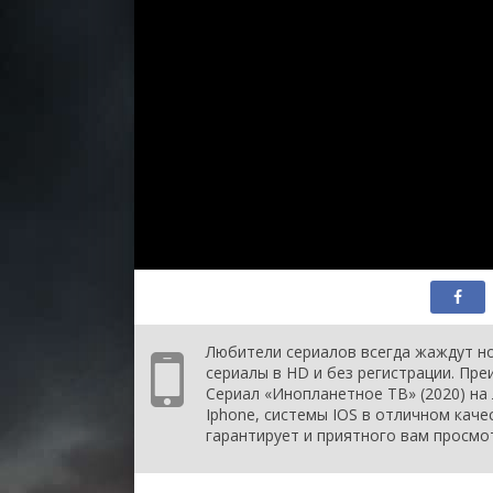
1 сезон 12 серия
Toyshop/Laundromat
1 сезон 11 серия
Skateboard/Mannequin
1 сезон 10 серия
Wedding/Loch
Ness/Soccer
1 сезон 9 серия
Baby/Supermarket/T
1 сезон 8 серия
Movie/Kindergarten/S
1 сезон 7 серия
Junkyard/Spa/Love
1 сезон 6 серия
Arcade/Dumplings/Pre
1 сезон 5 серия
Pizza/Magic/Cleaning
1 сезон 4 серия
BBQ/Office/Halloween
1 сезон 3 серия
Gym/Birthday/Restau
1 сезон 2 серия
Playground/Art/Gum
1 сезон 1 серия
Bicycle/Gymnastics/
Любители сериалов всегда жаждут но
сериалы в HD и без регистрации. Пр
Сериал «Инопланетное ТВ» (2020) на 
Iphone, системы IOS в отличном каче
гарантирует и приятного вам просмо