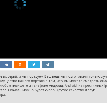
/Yoga
21 августа 2020
/Survival
21 августа 2020
21 августа 2020
ea
21 августа 2020
ick
21 августа 2020
21 августа 2020
sents
21 августа 2020
21 августа 2020
21 августа 2020
rant
21 августа 2020
21 августа 2020
Camping
21 августа 2020
вых серий, и мы порадуем Вас, ведь мы подготовили только лу
еимущество нашего портала в том, что Вы можете смотреть онл
любом планшете и телефоне Андроид, Android, на престижных Ip
стве. Скачать можно будет скоро. Крутое качество и звук
тра.