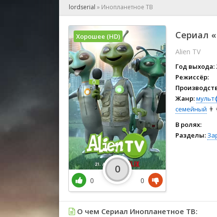
🎲 Игра
lordserial
»
Инопланетное ТВ
🎙 Концерт
👫 Мелод
Сериал «
Хорошее (HD)
🕺 Мюзик
Alien TV
👨‍💻 Реал
🎤 Ток-шо
Год выхода:
🧙‍♀️ Фант
Режиссёр:
Производств
🏅 Церем
Жанр:
мульт
семейный
👨‍
В ролях:
Разделы:
За
0
0
0
О чем Сериал Инопланетное ТВ: