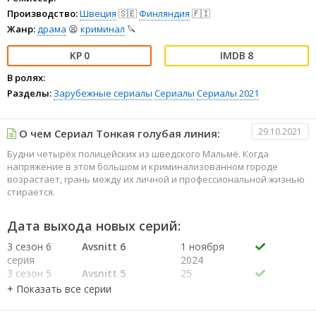
Производство:
Швеция
🇸🇪
Финляндия
🇫🇮
Жанр:
драма
😫
криминал
🔪
0
8
В ролях:
Разделы:
Зарубежные сериалы
Сериалы
Сериалы 2021
29.10.2021
О чем Сериал Тонкая голубая линия:
Будни четырёх полицейских из шведского Мальмё. Когда
напряжение в этом большом и криминализованном городе
возрастает, грань между их личной и профессиональной жизнью
стирается.
Дата выхода новых серий:
3 сезон 6
Avsnitt 6
1 ноября
серия
2024
3 сезон 5
Avsnitt 5
25
серия
октября
2024
3 сезон 4
Avsnitt 4
18