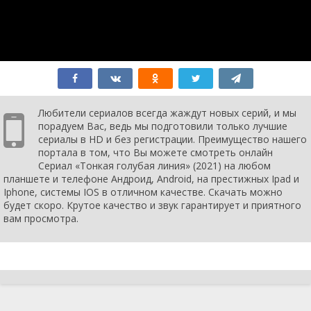
2 сезон 3
Avsnitt 3
2 октября
серия
2022
2 сезон 2
Avsnitt 2
25
серия
сентября
2022
2 сезон 1
Avsnitt 1
18
серия
сентября
2022
1 сезон 10
Avsnitt 10
14 марта
Любители сериалов всегда жаждут новых серий, и мы
серия
2021
порадуем Вас, ведь мы подготовили только лучшие
1 сезон 9
Avsnitt 9
7 марта
сериалы в HD и без регистрации. Преимущество нашего
серия
2021
портала в том, что Вы можете смотреть онлайн
1 сезон 8
Avsnitt 8
28
Сериал «Тонкая голубая линия» (2021) на любом
серия
февраля
планшете и телефоне Андроид, Android, на престижных Ipad и
2021
Iphone, системы IOS в отличном качестве. Скачать можно
1 сезон 7
Avsnitt 7
21
будет скоро. Крутое качество и звук гарантирует и приятного
серия
февраля
вам просмотра.
2021
1 сезон 6
Avsnitt 6
14
серия
февраля
2021
1 сезон 5
Avsnitt 5
7 февраля
серия
2021
1 сезон 4
Avsnitt 4
31 января