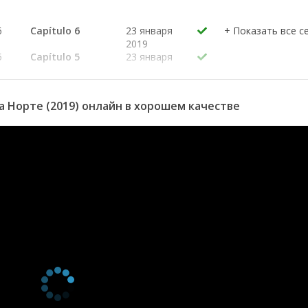
6
Capítulo 6
23 января
2019
5
Capítulo 5
23 января
2019
4
Capítulo 4
23 января
2019
 Норте (2019) онлайн в хорошем качестве
3
Capítulo 3
23 января
2019
2
Capítulo 2
23 января
2019
1
Capítulo 1
23 января
2019