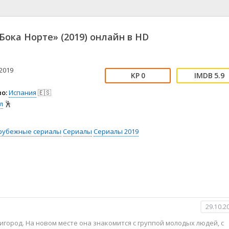
📖 История
🤪 Комедия
🎥 Короткометражка
🔪 Криминал
рама
🎼 Музыка
🧚‍♀️ Мультфильм
Бока Норте» (2019) онлайн в HD
л
👨‍💼 Новости
🎒 Приключения
ьное тв
👨‍👩‍👧‍👦 Семейный
⚽ Спорт
у
🤯 Триллер
😱 Ужасы
2019
0
5.9
астика
🤠 Фильм-нуар
🧝‍♂️ Фэнтези
о:
Испания
🇪🇸
ония
л
🕺
рубежные сериалы
Сериалы
Сериалы 2019
29.10.2
город. На новом месте она знакомится с группой молодых людей, с