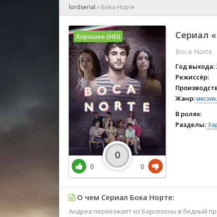
🎲 Игра
lordserial
»
Бока Норте
🎙 Концерт
👫 Мелод
Сериал «
Хорошее (HD)
🕺 Мюзик
Boca Norte
👨‍💻 Реал
🎤 Ток-шо
Год выхода:
🧙‍♀️ Фант
Режиссёр:
Производств
🏅 Церем
Жанр:
мюзик
В ролях:
Разделы:
За
0
0
0
О чем Сериал Бока Норте:
Андреа переезжает из Барселоны в бедный при