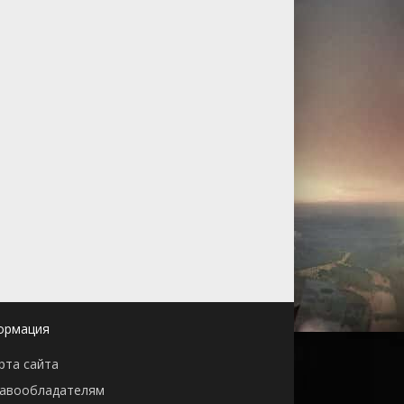
ормация
рта сайта
авообладателям