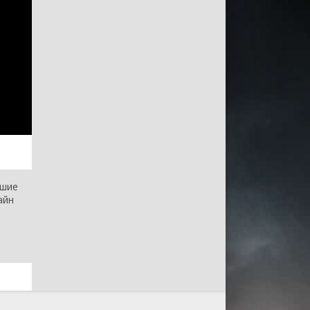
чшие
айн