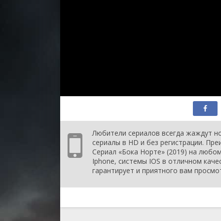
Любители сериалов всегда жаждут но
сериалы в HD и без регистрации. Пр
Сериал «Бока Норте» (2019) на любом
Iphone, системы IOS в отличном каче
гарантирует и приятного вам просмо