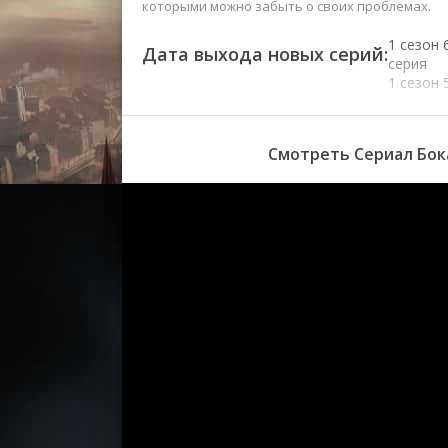
которыми можно забыть о своих проблемах.
1 сезон 
Дата выхода новых серий:
серия
1 сезон 
серия
1 сезон 
серия
Смотреть Сериал Бока
1 сезон 
серия
1 сезон 
серия
1 сезон 
серия