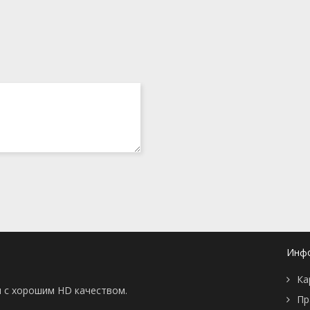
Инф
Ка
ны с хорошим HD качеством.
Пр