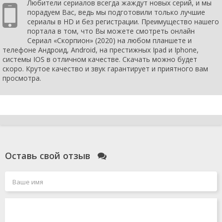
Любители сериалов всегда жаждут новых серий, и мы
10 серия
февраля
порадуем Вас, ведь мы подготовили только лучшие
2021
сериалы в HD и без регистрации. Преимущество нашего
1 сезон 9
4
портала в том, что Вы можете смотреть онлайн
серия
февраля
Сериал «Скорпион» (2020) на любом планшете и
2021
телефоне Андроид, Android, на престижных Ipad и Iphone,
1 сезон 8
28
системы IOS в отличном качестве. Скачать можно будет
серия
января
скоро. Крутое качество и звук гарантирует и приятного вам
2021
просмотра.
1 сезон 7
22
серия
января
2021
1 сезон 6
15
серия
января
2021
1 сезон 5
8 января
серия
2021
Оставь свой отзыв
1 сезон 4
1 января
серия
2021
1 сезон 3
25
серия
декабря
2020
1 сезон 2
18
серия
декабря