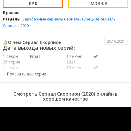
0
4.9
В ролях:
Разделы:
Зарубежные сериалы
Сериалы
Турецкие сериалы
Сериалы 2020
29.10.2021
О чем Сериал Скорпион:
Дата выхода новых серий:
1 сезон
Final
17 июня
26 серия
2021
1 сезон
10 июня
25 серия
2021
1 сезон
3 июня
24 серия
2021
1 сезон
27 мая
Смотреть Сериал Скорпион (2020) онлайн в
23 серия
2021
хорошем качестве
1 сезон
20 мая
22 серия
2021
1 сезон
6 мая
21 серия
2021
1 сезон
29
20 серия
апреля