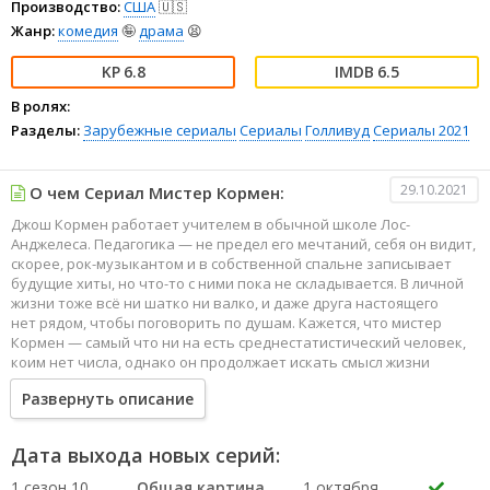
Производство:
США
🇺🇸
Жанр:
комедия
🤪
драма
😫
6.8
6.5
В ролях:
Разделы:
Зарубежные сериалы
Сериалы
Голливуд
Сериалы 2021
29.10.2021
О чем Сериал Мистер Кормен:
Джош Кормен работает учителем в обычной школе Лос-
Анджелеса. Педагогика — не предел его мечтаний, себя он видит,
скорее, рок-музыкантом и в собственной спальне записывает
будущие хиты, но что-то с ними пока не складывается. В личной
жизни тоже всё ни шатко ни валко, и даже друга настоящего
нет рядом, чтобы поговорить по душам. Кажется, что мистер
Кормен — самый что ни на есть среднестатистический человек,
коим нет числа, однако он продолжает искать смысл жизни
и счастье в мире, где не хватает ни того, ни другого.
Развернуть описание
Дата выхода новых серий:
1 сезон 10
Общая картина
1 октября