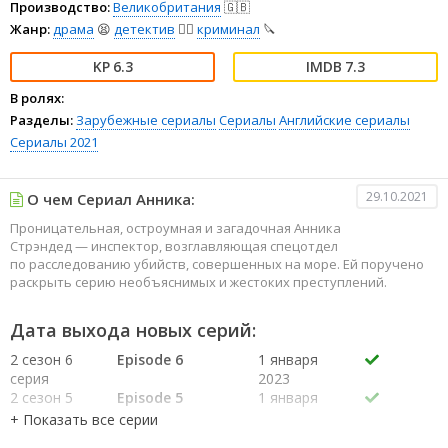
Производство:
Великобритания
🇬🇧
Жанр:
драма
😫
детектив
🕵️‍♂️
криминал
🔪
6.3
7.3
В ролях:
Разделы:
Зарубежные сериалы
Сериалы
Английские сериалы
Сериалы 2021
29.10.2021
О чем Сериал Анника:
Проницательная, остроумная и загадочная Анника
Стрэндед — инспектор, возглавляющая спецотдел
по расследованию убийств, совершенных на море. Ей поручено
раскрыть серию необъяснимых и жестоких преступлений.
Дата выхода новых серий:
2 сезон 6
Episode 6
1 января
серия
2023
2 сезон 5
Episode 5
1 января
серия
2023
2 сезон 4
Episode 4
1 января