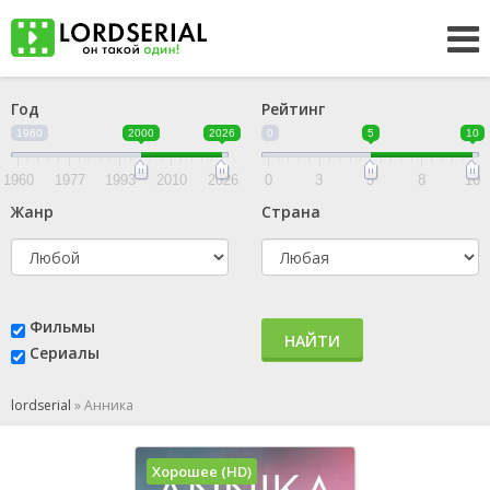
Год
Рейтинг
1960
2000
2026
0
5
10
1960
1977
1993
2010
2026
0
3
5
8
10
Жанр
Страна
Фильмы
НАЙТИ
Сериалы
lordserial
»
Анника
Хорошее (HD)