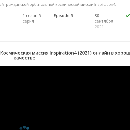
 гражданской орбитальной космической миссии Inspiration4.
1 сезон 5
Episode 5
30
серия
сентября
2021
1 сезон 4
Episode 4
13
серия
сентября
2021
1 сезон 3
Episode 3
13
осмическая миссия Inspiration4 (2021) онлайн в хоро
серия
сентября
качестве
2021
1 сезон 2
Episode 2
6 сентября
серия
2021
1 сезон 1
Episode 1
6 сентября
серия
2021