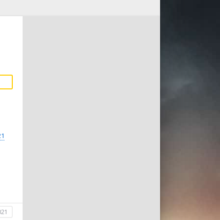
21
021