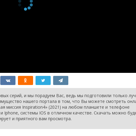
вых серий, и мы порадуем Вас, ведь мы подготовили только лу
еимущество нашего портала в том, что Вы можете смотреть онл
я миссия Inspiration4» (2021) на любом планшете и телефоне
d и Iphone, системы IOS в отличном качестве. Скачать можно буд
тирует и приятного вам просмотра.