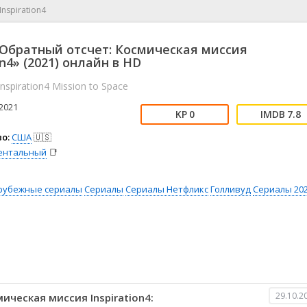
📖 История
🤪 Комедия
nspiration4
🎥 Короткометражка
🔪 Криминал
рама
🎼 Музыка
🧚‍♀️ Мультфильм
Обратный отсчет: Космическая миссия
л
👨‍💼 Новости
🎒 Приключения
on4» (2021) онлайн в HD
ьное тв
👨‍👩‍👧‍👦 Семейный
⚽ Спорт
nspiration4 Mission to Space
у
🤯 Триллер
😱 Ужасы
2021
астика
🤠 Фильм-нуар
🧝‍♂️ Фэнтези
0
7.8
ония
о:
США
🇺🇸
ентальный
📑
рубежные сериалы
Сериалы
Сериалы Нетфликс
Голливуд
Сериалы 20
29.10.2
ческая миссия Inspiration4: