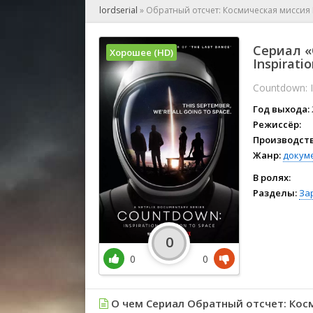
🎲 Игра
lordserial
»
Обратный отсчет: Космическая миссия I
🎙 Концерт
👫 Мелод
Сериал «
Хорошее (HD)
🕺 Мюзик
Inspirati
👨‍💻 Реал
Countdown: I
🎤 Ток-шо
Год выхода:
🧙‍♀️ Фант
Режиссёр:
🏅 Церем
Производств
Жанр:
докум
В ролях:
Разделы:
За
0
0
0
О чем Сериал Обратный отсчет: Косми