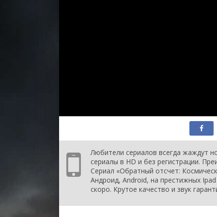
Любители сериалов всегда жаждут но
сериалы в HD и без регистрации. Пр
Сериал «Обратный отсчет: Космическа
Андроид, Android, на престижных Ipa
скоро. Крутое качество и звук гаран