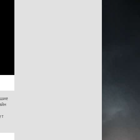
чшие
айн
ет