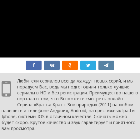
6 сезон 11
Великое
13 июля
серия
путешествие на
2020
спине лягушки
6 сезон 10
Удивительное
20 апреля
серия
амазонское
2020
приключение
6 сезон 9
В поисках
30 марта
серия
пасхального
2020
кролика
6 сезон 8
Исчезающий
8 ноября
серия
скат
2019
6 сезон 7
Тайна моделей
7 ноября
серия
мини-обезьян
2019
6 сезон 6
Настоящая
6 ноября
Любители сериалов всегда жаждут новых серий, и мы
серия
муравьиная
2019
порадуем Вас, ведь мы подготовили только лучшие
ферма
сериалы в HD и без регистрации. Преимущество нашего
6 сезон 5
Молотоголовые
5 ноября
портала в том, что Вы можете смотреть онлайн
серия
2019
Сериал «Братья Кратт: Зов природы» (2011) на любом
6 сезон 4
Волчьи ястребы
4 ноября
планшете и телефоне Андроид, Android, на престижных Ipad и
серия
2019
Iphone, системы IOS в отличном качестве. Скачать можно
6 сезон 3
Олень Баккару
17 апреля
будет скоро. Крутое качество и звук гарантирует и приятного
серия
2019
вам просмотра.
6 сезон 2
Пятна в
16 апреля
серия
пустыне
2019