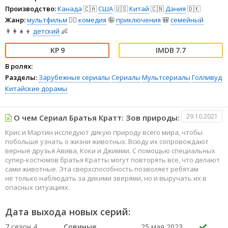
Производство:
Канада
🇨🇦
США
🇺🇸
Китай
🇨🇳
Дания
🇩🇰
Жанр:
мультфильм
🧚‍♀️
комедия
🤪
приключения
🎒
семейный
👨‍👩‍👧‍👦
детский
👶
9
7.7
В ролях:
Разделы:
Зарубежные сериалы
Сериалы
Мультсериалы
Голливуд
Китайские дорамы
29.10.2021
О чем Сериал Братья Кратт: Зов природы:
Крис и Мартин исследуют дикую природу всего мира, чтобы
побольше узнать о жизни животных. Всюду их сопровождают
верные друзья Авива, Коки и Джимми. С помощью специальных
супер-костюмов братья Кратты могут повторять все, что делают
сами животные. Эта сверхспособность позволяет ребятам
не только наблюдать за дикими зверями, но и выручать их в
опасных ситуациях.
Дата выхода новых серий:
7 сезон 4
Совиные
25 мая 2023