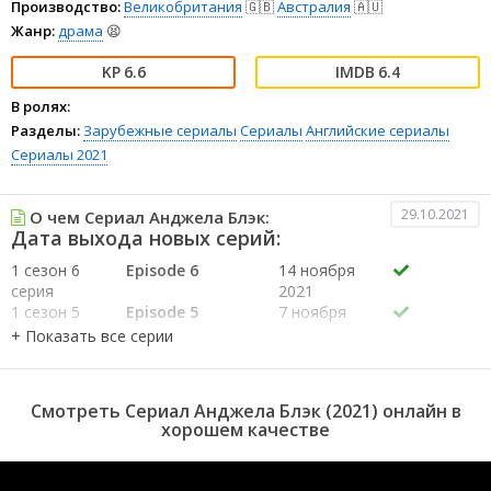
Производство:
Великобритания
🇬🇧
Австралия
🇦🇺
Жанр:
драма
😫
6.6
6.4
В ролях:
Разделы:
Зарубежные сериалы
Сериалы
Английские сериалы
Сериалы 2021
29.10.2021
О чем Сериал Анджела Блэк:
Дата выхода новых серий:
1 сезон 6
Episode 6
14 ноября
серия
2021
1 сезон 5
Episode 5
7 ноября
серия
2021
1 сезон 4
Episode 4
31
серия
октября
2021
Смотреть Сериал Анджела Блэк (2021) онлайн в
1 сезон 3
Episode 3
24
хорошем качестве
серия
октября
2021
1 сезон 2
Episode 2
17