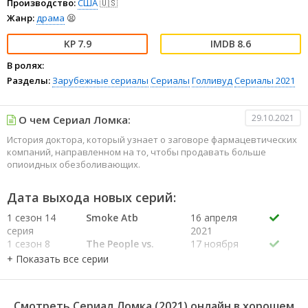
Производство:
США
🇺🇸
Жанр:
драма
😫
7.9
8.6
В ролях:
Разделы:
Зарубежные сериалы
Сериалы
Голливуд
Сериалы 2021
29.10.2021
О чем Сериал Ломка:
История доктора, который узнает о заговоре фармацевтических
компаний, направленном на то, чтобы продавать больше
опиоидных обезболивающих.
Дата выхода новых серий:
1 сезон 14
Smoke Atb
16 апреля
серия
2021
1 сезон 8
The People vs.
17 ноября
серия
Purdue Pharma
2021
1 сезон 7
Black Box
10 ноября
серия
Warning
2021
1 сезон 6
Hammer the
3 ноября
Смотреть Сериал Ломка (2021) онлайн в хорошем