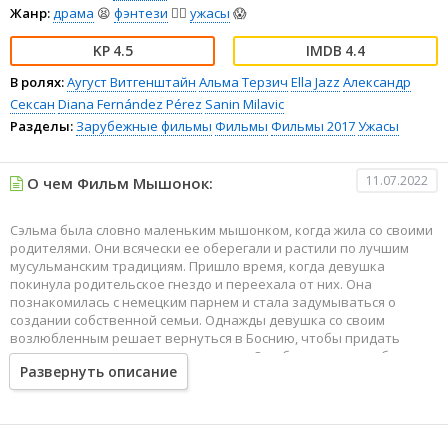
Жанр:
драма
😫
фэнтези
🧝‍♂️
ужасы
😱
4.5
4.4
В ролях:
Аугуст Витгенштайн
Альма Терзич
Ella Jazz
Александр
Сексан
Diana Fernández Pérez
Sanin Milavic
Разделы:
Зарубежные фильмы
Фильмы
Фильмы 2017
Ужасы
11.07.2022
О чем Фильм Мышонок:
Сэльма была словно маленьким мышонком, когда жила со своими
родителями. Они всячески ее оберегали и растили по лучшим
мусульманским традициям. Пришло время, когда девушка
покинула родительское гнездо и переехала от них. Она
познакомилась с немецким парнем и стала задумываться о
создании собственной семьи. Однажды девушка со своим
возлюбленным решает вернуться в Боснию, чтобы придать
останки своих родственников земле. Они были жестоко убиты
Развернуть описание
кровожадными сербами. Но до места назначения молодые люди
так и не доехали.
Все дело в том, что их машина застряла где-то в лесу по дороге.
Вокруг местность буквально усеяна минами. Неожиданно
появляются двое мужчин, которые настойчиво предлагают свою