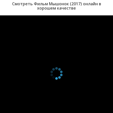
Смотреть Фильм Мышонок (2017) онлайн в
помощь. Кто они и что им действительно нужно от молодых
хорошем качестве
людей? На этот вопрос должны ответить Сэльма и ее бойфренд
здесь и сейчас.