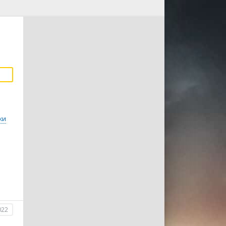
жи
022