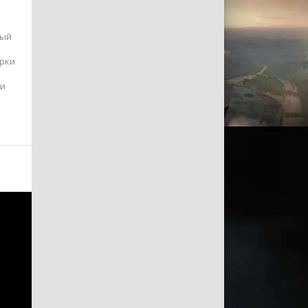
рый
ирки
ми
е
 Все
ата.