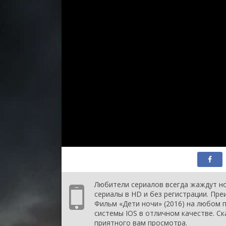
Любители сериалов всегда жаждут но
сериалы в HD и без регистрации. Пр
Фильм «Дети ночи» (2016) на любом п
системы IOS в отличном качестве. Ск
приятного вам просмотра.