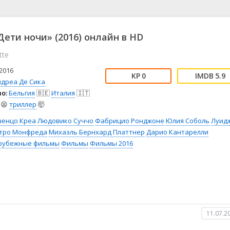
📖 История
🤪 Комедия
🎥 Короткометражка
🔪 Криминал
рама
🎼 Музыка
🧚‍♀️ Мультфильм
ети ночи» (2016) онлайн в HD
л
👨‍💼 Новости
🎒 Приключения
otte
ьное тв
👨‍👩‍👧‍👦 Семейный
⚽ Спорт
у
🤯 Триллер
😱 Ужасы
2016
0
5.9
астика
🤠 Фильм-нуар
🧝‍♂️ Фэнтези
ндреа Де Сика
о:
Бельгия
🇧🇪
Италия
🇮🇹
ония
😫
триллер
🤯
ченцо Креа
Людовико Суччо
Фабрицио Ронджоне
Юлия Соболь
Луид
тро Монфреда
Михаэль Бернхард Платтнер
Дарио Кантарелли
рубежные фильмы
Фильмы
Фильмы 2016
11.07.2