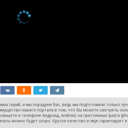
вых серий, и мы порадуем Вас, ведь мы подготовили только лу
еимущество нашего портала в том, что Вы можете смотреть онл
ланшете и телефоне Андроид, Android, на престижных Ipad и Iph
ачать можно будет скоро. Крутое качество и звук гарантирует и