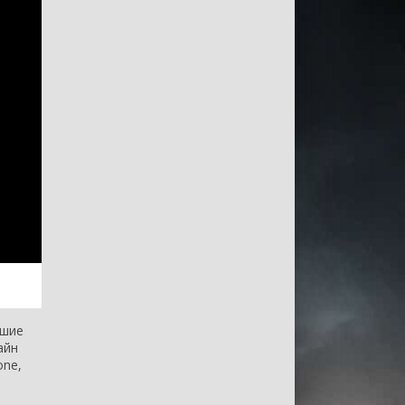
чшие
айн
one,