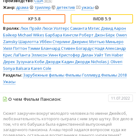
Производство:
США
🇺🇸
Жанр:
драма
😫
триллер
🤯
детектив
🕵️‍♂️
ужасы
😱
5.8
5.9
В ролях:
Люк Прэйл
Люси Уолтерс
Саманта Мэтис
Дэвид Аарон
Бэйкер
Michael Wikes
Барбара Кингсли
Роберт Джон Бёрк
Owen
Zamsky
Шарлотта Уббен
Стерлинг Джеринс
Мэттью Миньеро
Уилл Пэттон
Тэмми Бланчард
Стивен Богардус
Надя Александр
Крис ЛаПанта
Эллисон Уинн
Кристофер Дилан Уайт
Tim Haber
Дерек Зузунага
Коби Джордж
Кадин Джордж
Nicholas J. Oliveri
Sonya Balsara
Karen Cole
Разделы:
Зарубежные фильмы
Фильмы
Голливуд
Фильмы 2018
Ужасы
11.07.2022
О чем Фильм Пансион:
Сюжет закручен вокруг молодого человека по имени Джейкоб,
любознательность которого сыграла с ним злую шутку. Все дело в
том, что его бабушка была единственной выпускницей
загадочного пансиона. А наш герой задался вопросом: куда же
подевались остальные воспитанники данного учреждения?