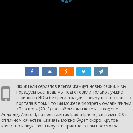
Любители сериалов всегда жаждут новых серий, и мы
порадуем Вас, ведь мы подготовили только лучшие
сериалы в HD и без регистрации. Преимущество нашего
портала в том, что Вы можете смотреть онлайн Фильм
«Пансион» (2018) на любом планшете и телефоне
Андроид, Android, на престижных Ipad и Iphone, системы IOS в
отличном качестве. Скачать можно будет скоро. Крутое
качество и звук гарантирует и приятного вам просмотра.