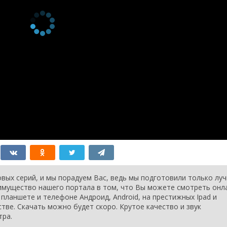
вых серий, и мы порадуем Вас, ведь мы подготовили только лу
еимущество нашего портала в том, что Вы можете смотреть онл
планшете и телефоне Андроид, Android, на престижных Ipad и
стве. Скачать можно будет скоро. Крутое качество и звук
тра.