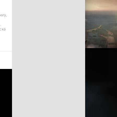
огу,
.
с ко