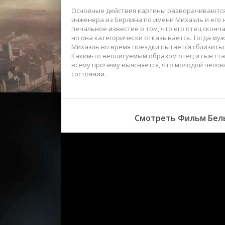
Основные действия картины разворачиваются 
инженера из Берлина по имени Михаэль и его
печальное известие о том, что его отец сконч
но она категорически отказывается. Тогда муж
Михаэль во время поездки пытается сблизиться
Каким-то неописуемым образом отец и сын стал
всему прочему выясняется, что молодой челове
состоянии.
Смотреть Фильм Белы