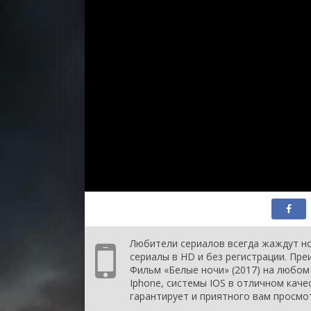
Любители сериалов всегда жаждут но
сериалы в HD и без регистрации. Пр
Фильм «Белые ночи» (2017) на любом 
Iphone, системы IOS в отличном каче
гарантирует и приятного вам просмо