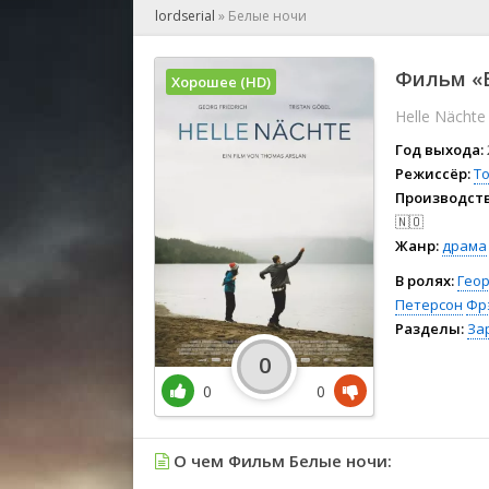
🎲 Игра
lordserial
»
Белые ночи
🎙 Концерт
👫 Мелод
Фильм «Б
Хорошее (HD)
🕺 Мюзик
Helle Nächte
👨‍💻 Реал
🎤 Ток-шо
Год выхода:
🧙‍♀️ Фант
Режиссёр:
Т
Производств
🏅 Церем
🇳🇴
Жанр:
драма
В ролях:
Гео
Петерсон
Фр
Разделы:
За
0
0
0
О чем Фильм Белые ночи: