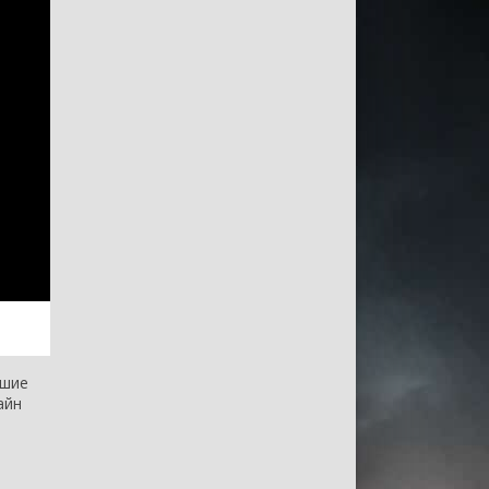
чшие
айн