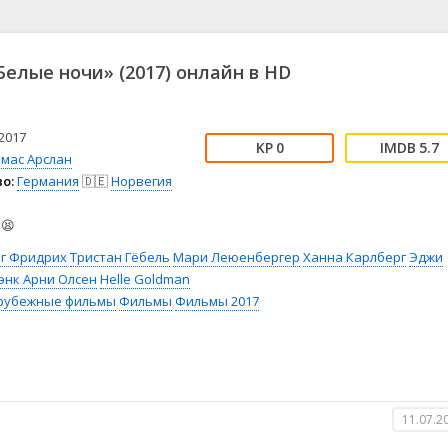
📖 История
🤪 Комедия
🎥 Короткометражка
🔪 Криминал
рама
🎼 Музыка
🧚‍♀️ Мультфильм
елые ночи» (2017) онлайн в HD
л
👨‍💼 Новости
🎒 Приключения
ьное тв
👨‍👩‍👧‍👦 Семейный
⚽ Спорт
у
🤯 Триллер
😱 Ужасы
2017
0
5.7
астика
🤠 Фильм-нуар
🧝‍♂️ Фэнтези
омас Арслан
о:
Германия
🇩🇪
Норвегия
ония
😫
рг Фридрих
Тристан Гёбель
Мари Леюенбергер
Ханна Карлберг
Эджи
энк Арни Олсен
Helle Goldman
рубежные фильмы
Фильмы
Фильмы 2017
11.07.2