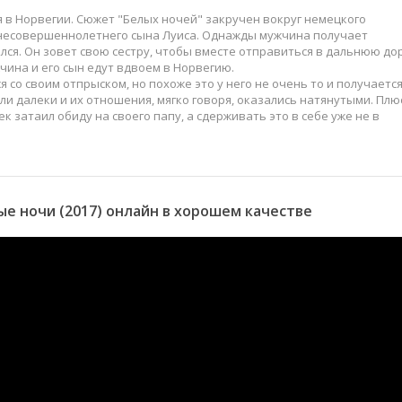
в Норвегии. Сюжет "Белых ночей" закручен вокруг немецкого
 несовершеннолетнего сына Луиса. Однажды мужчина получает
ался. Он зовет свою сестру, чтобы вместе отправиться в дальнюю дор
чина и его сын едут вдвоем в Норвегию.
 со своим отпрыском, но похоже это у него не очень то и получается
и далеки и их отношения, мягко говоря, оказались натянутыми. Плю
к затаил обиду на своего папу, а сдерживать это в себе уже не в
е ночи (2017) онлайн в хорошем качестве