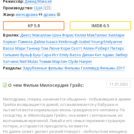
Режиссёр:
Дэвид Маккэй
Производство:
США
🇺🇸
Жанр:
мелодрама
👫
драма
😫
5.8
6.5
В ролях:
Джесс Макаллан
Шон Фэрис
Келли МакГиллис
Хиллари
Хорват
Памела Дэйли
Isaacs Kimbrough
Isabel Young
Emilyanne
Basso
Мэри Тэннер
Том Люче
Кори Скотт Аллен
Роберт Питерс
Сильвио Вульф Буш
Сара Ист
Emily Basso
Дилан Кит Адамс
Эмбер
Хатчинс
Neil Mulac
Томми Мартин
Clyde Harper
Разделы:
Зарубежные фильмы
Фильмы
Голливуд
Фильмы 2017
11.07.2022
О чем Фильм Милосердие Грэйс:
Мелодрама, сперва, начинается обыденно - побывавшая в армии
Грейси возвращается домой, останавливается у бабушки и
пытается вести нормальную жизнь гражданского человека. По
соседству, в «Милосердии Грейс», она живет с интересным, но
молчаливым мужчиной. Ливай и его семья пережили страшную
потерю, и стараются преодолеть ее вместе.
Но далее сюжет делает резкий поворот - любопытная женщина