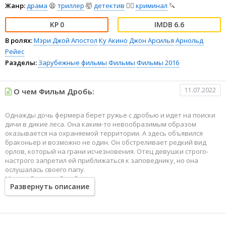
Жанр:
драма
😫
триллер
🤯
детектив
🕵️‍♂️
криминал
🔪
0
6.6
В ролях:
Мэри Джой Апостол
Ку Акино
Джон Арсилья
Арнольд
Рейес
Разделы:
Зарубежные фильмы
Фильмы
Фильмы 2016
11.07.2022
О чем Фильм Дробь:
Однажды дочь фермера берет ружье с дробью и идет на поиски
дичи в дикие леса. Она каким-то невообразимым образом
оказывается на охраняемой территории. А здесь объявился
браконьер и возможно не один. Он обстреливает редкий вид
орлов, который на грани исчезновения. Отец девушки строго-
настрого запретил ей приближаться к заповеднику, но она
ослушалась своего папу.
Местный полицейский расследует странное исчезновение
Развернуть описание
полного пассажиров автобуса. Известие о том, что в
заповеднике промышляет браконьер, заставляет его
отступиться от текущего расследования, и бросить все свои
усилия на поиски убийцы животных. В ходе расследования он
приходит к дому фермера и подозревает его дочь в