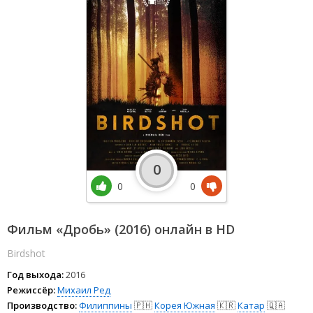
0
0
0
Фильм «Дробь» (2016) онлайн в HD
Birdshot
Год выхода:
2016
Режиссёр:
Михаил Ред
Производство:
Филиппины
🇵🇭
Корея Южная
🇰🇷
Катар
🇶🇦