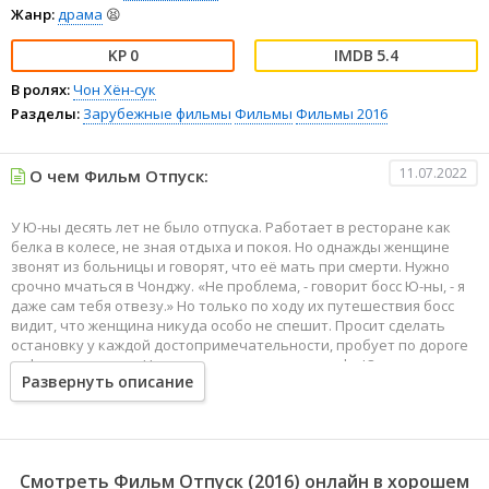
Жанр:
драма
😫
0
5.4
В ролях:
Чон Хён-сук
Разделы:
Зарубежные фильмы
Фильмы
Фильмы 2016
11.07.2022
О чем Фильм Отпуск:
У Ю-ны десять лет не было отпуска. Работает в ресторане как
белка в колесе, не зная отдыха и покоя. Но однажды женщине
звонят из больницы и говорят, что её мать при смерти. Нужно
срочно мчаться в Чонджу. «Не проблема, - говорит босс Ю-ны, - я
даже сам тебя отвезу.» Но только по ходу их путешествия босс
видит, что женщина никуда особо не спешит. Просит сделать
остановку у каждой достопримечательности, пробует по дороге
кофе и вкусняшки. На удивленные вопросы шефа Ю-на долго не
Развернуть описание
отвечает, но однажды рассказывает ему историю своего
детства.
Смотреть Фильм Отпуск (2016) онлайн в хорошем