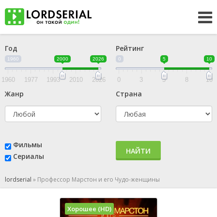
Год
Рейтинг
1960
2000
2026
0
5
10
1960
1977
1993
2010
2026
0
3
5
8
10
Жанр
Страна
Фильмы
НАЙТИ
Сериалы
lordserial
»
Профессор Марстон и его Чудо-женщины
Хорошее (HD)