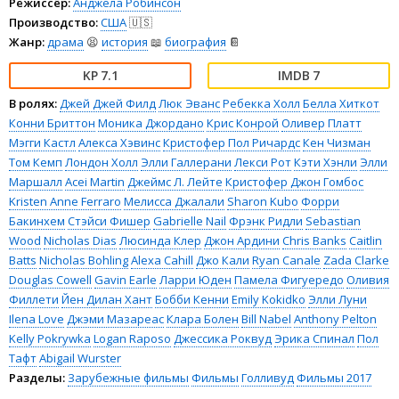
Режиссёр:
Анджела Робинсон
Производство:
США
🇺🇸
Жанр:
драма
😫
история
📖
биография
📔
7.1
7
В ролях:
Джей Джей Филд
Люк Эванс
Ребекка Холл
Белла Хиткот
Конни Бриттон
Моника Джордано
Крис Конрой
Оливер Платт
Мэгги Кастл
Алекса Хэвинс
Кристофер Пол Ричардс
Кен Чизман
Том Кемп
Лондон Холл
Элли Галлерани
Лекси Рот
Кэти Хэнли
Элли
Маршалл
Acei Martin
Джеймс Л. Лейте
Кристофер Джон Гомбос
Kristen Anne Ferraro
Мелисса Джалали
Sharon Kubo
Форри
Бакинхем
Стэйси Фишер
Gabrielle Nail
Фрэнк Ридли
Sebastian
Wood
Nicholas Dias
Люсинда Клер
Джон Ардини
Chris Banks
Caitlin
Batts
Nicholas Bohling
Alexa Cahill
Джо Кали
Ryan Canale
Zada Clarke
Douglas Cowell
Gavin Earle
Ларри Юден
Памела Фигуередо
Оливия
Филлети
Йен Дилан Хант
Бобби Кенни
Emily Kokidko
Элли Луни
Ilena Love
Джэми Мазареас
Клара Болен
Bill Nabel
Anthony Pelton
Kelly Pokrywka
Logan Raposo
Джессика Роквуд
Эрика Спинал
Пол
Тафт
Abigail Wurster
Разделы:
Зарубежные фильмы
Фильмы
Голливуд
Фильмы 2017