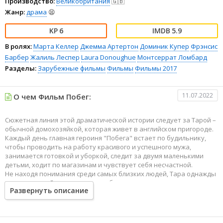
Производство:
Великобритания
🇬🇧
Жанр:
драма
😫
6
5.9
В ролях:
Марта Келлер
Джемма Артертон
Доминик Купер
Фрэнсис
Барбер
Жалиль Леспер
Laura Donoughue
Монтсеррат Ломбард
Разделы:
Зарубежные фильмы
Фильмы
Фильмы 2017
11.07.2022
О чем Фильм Побег:
Сюжетная линия этой драматической истории следует за Тарой –
обычной домохозяйкой, которая живет в английском пригороде.
Каждый день главная героиня "Побега" встает по будильнику,
чтобы проводить на работу красивого и успешного мужа,
занимается готовкой и уборкой, следит за двумя маленькими
детьми, ходит по магазинам и чувствует себя несчастной.
Не находя понимания среди самых близких людей, Тара однажды
нарушает свой распорядок дня, бросает все и отправляется в
Развернуть описание
Париж. Женщина таким образом решила изменить свою жизнь,
при чем сделала это кардинальным образом.