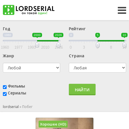
Год
Рейтинг
1960
2000
2026
0
5
10
1960
1977
1993
2010
2026
0
3
5
8
10
Жанр
Страна
Фильмы
НАЙТИ
Сериалы
lordserial
»
Побег
Хорошее (HD)