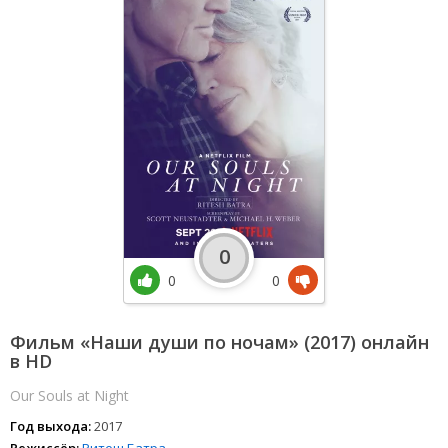
0
0
0
Фильм «Наши души по ночам» (2017) онлайн
в HD
Our Souls at Night
Год выхода:
2017
Режиссёр:
Ритеш Батра