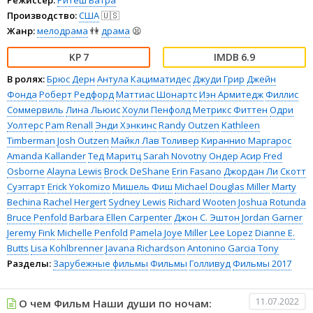
Производство:
США
🇺🇸
Жанр:
мелодрама
👫
драма
😫
7
6.9
В ролях:
Брюс Дерн
Антула Кациматидес
Джуди Грир
Джейн
Фонда
Роберт Редфорд
Маттиас Шонартс
Иэн Армитедж
Филлис
Соммервиль
Лина Льюис
Хоули Пенфолд
Метрикс Фиттен
Одри
Уолтерс
Pam Renall
Энди Хэнкинс
Randy Outzen
Kathleen
Timberman
Josh Outzen
Майкл Лав Толивер
Кираннио Маргарос
Amanda Kallander
Тед Маритц
Sarah Novotny
Ондер Асир
Fred
Osborne
Alayna Lewis
Brock DeShane
Erin Fasano
Джордан Ли
Скотт
Суэггарт
Erick Yokomizo
Мишель Фиш
Michael Douglas Miller
Marty
Bechina
Rachel Hergert
Sydney Lewis
Richard Wooten
Joshua Rotunda
Bruce Penfold
Barbara Ellen Carpenter
Джон С. Эштон
Jordan Garner
Jeremy Fink
Michelle Penfold
Pamela Joye Miller
Lee Lopez
Dianne E.
Butts
Lisa Kohlbrenner
Javana Richardson
Antonino Garcia Tony
Разделы:
Зарубежные фильмы
Фильмы
Голливуд
Фильмы 2017
11.07.2022
О чем Фильм Наши души по ночам: